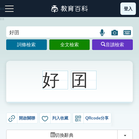
跳
登入
:::
到
主
:::
要
內
語
圖
開
容
注音索引圖示
筆畫索引圖示
部首索引表圖示
言
片
啟
詞條檢索
全文檢索
音讀檢索
搜
搜
鍵
尋
尋
盤
圖
圖
圖
示
示
示
好
囝
網站導覽
生字詞彙表
開啟關聯
列入收藏
QRcode分享
成語故事
切換
切換辭典