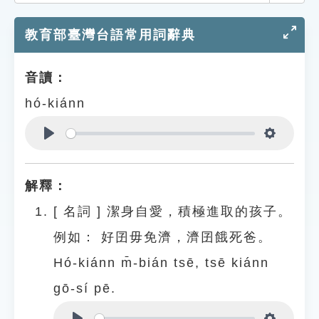
索引選單
教育部臺灣台語常用詞辭典
知識索引
單字索引
音讀：
生命大百科索引
hó-kiánn
遊戲專區
Play
Settings
教學應用
解釋：
貓頭鷹博士
[
名詞
]
潔身自愛，積極進取的孩子。
例如：
好囝毋免濟，濟囝餓死爸。
Hó-kiánn m̄-bián tsē, tsē kiánn
gō-sí pē.