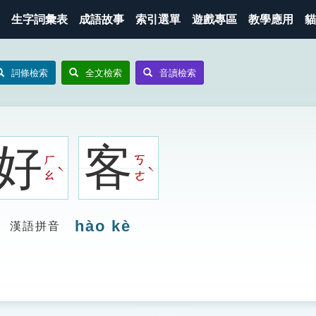
生字詞彙表
成語故事
索引選單
遊戲專區
教學應用
貓
詞條檢索
全文檢索
音讀檢索
好
客
ㄏ
ㄎ
ˋ
ˋ
ㄠ
ㄜ
hào kè
漢語拼音