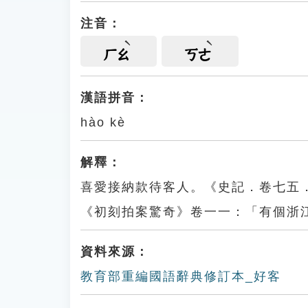
注音：
ㄏㄠ
ㄎㄜ
漢語拼音：
hào kè
解釋：
喜愛接納款待客人。《史記．卷七五
《初刻拍案驚奇》卷一一：「有個浙
資料來源：
教育部重編國語辭典修訂本_好客