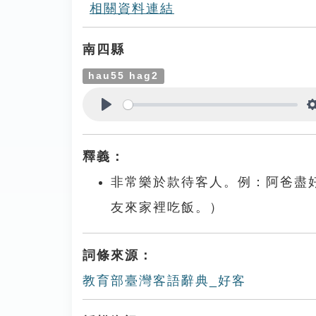
相關資料連結
南四縣
hau55 hag2
Play
釋義：
非常樂於款待客人。例：阿爸盡
友來家裡吃飯。）
詞條來源：
教育部臺灣客語辭典_好客