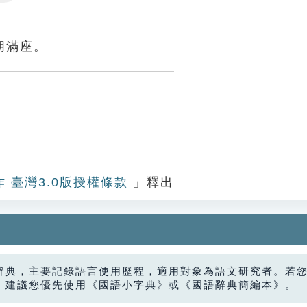
Settings
朋滿座。
作 臺灣3.0版授權條款
」釋出
辭典，主要記錄語言使用歷程，適用對象為語文研究者。若
，建議您優先使用《國語小字典》或《國語辭典簡編本》。