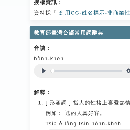
授權資訊：
資料採「
創用CC-姓名標示-非商業性
教育部臺灣台語常用詞辭典
音讀：
hònn-kheh
Play
解釋：
[
形容詞
]
指人的性格上喜愛熱
例如：
遮的人真好客。
Tsia ê lâng tsin hònn-kheh.