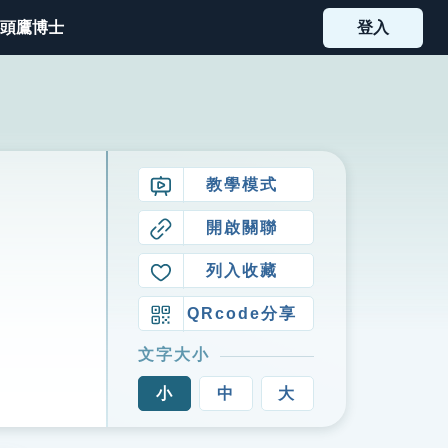
頭鷹博士
登入
教學模式
開啟關聯
列入收藏
QRcode分享
文字大小
小
中
大