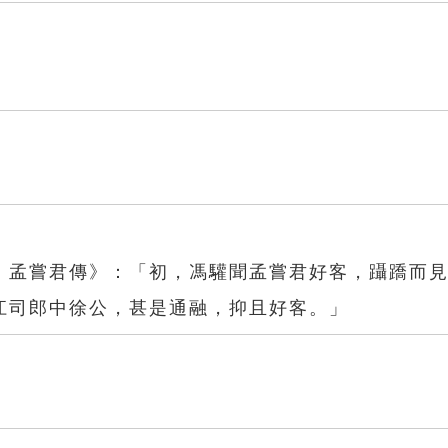
．孟嘗君傳》：「初，馮驩聞孟嘗君好客，躡蹻而
江司郎中徐公，甚是通融，抑且好客。」