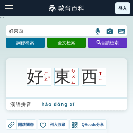
跳
登入
:::
到
主
:::
要
內
語
圖
開
容
注音索引圖示
筆畫索引圖示
部首索引表圖示
言
片
啟
詞條檢索
全文檢索
音讀檢索
搜
搜
鍵
尋
尋
盤
圖
圖
圖
示
示
示
好
東
西
ㄉ
ㄏ
ㄒ
ˇ
ㄨ
ㄠ
ㄧ
ㄥ
網站導覽
漢語拼音
hǎo dōng xī
生字詞彙表
成語故事
開啟關聯
列入收藏
QRcode分享