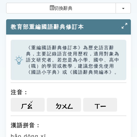
索引選單
切換
切換辭典
知識索引
教育部重編國語辭典修訂本
單字索引
生命大百科索引
《重編國語辭典修訂本》為歷史語言辭
典，主要記錄語言使用歷程，適用對象為
遊戲專區
語文研究者。若您是為小學、國中、高中
（職）的學習或教學，建議您優先使用
《國語小字典》或《國語辭典簡編本》。
教學應用
貓頭鷹博士
注音：
ㄏㄠ
ㄉㄨㄥ
ㄒㄧ
漢語拼音：
hǎo dōng xī