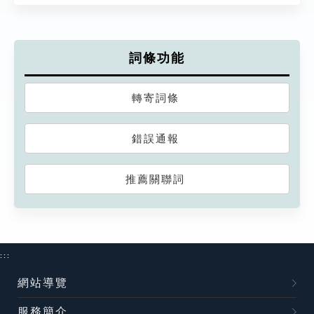
詞條功能
轉寄詞條
錯誤通報
推薦關聯詞
:::
網站導覽
服務簡介