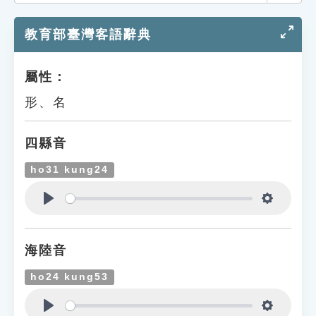
索引選單
教育部臺灣客語辭典
知識索引
單字索引
屬性：
生命大百科索引
形、名
遊戲專區
四縣音
教學應用
ho31 kung24
貓頭鷹博士
Play
Settings
海陸音
ho24 kung53