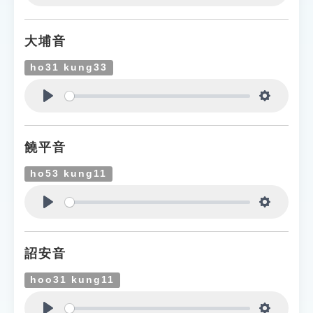
Play
Settings
大埔音
ho31 kung33
Play
Settings
饒平音
ho53 kung11
Play
Settings
詔安音
hoo31 kung11