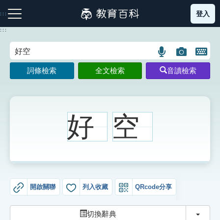
跳
登入
:::
到
主
:::
要
內
語
圖
開
容
注音索引圖示
筆畫索引圖示
部首索引表圖示
言
片
啟
詞條檢索
全文檢索
音讀檢索
搜
搜
鍵
尋
尋
盤
圖
圖
圖
示
示
示
好
空
網站導覽
生字詞彙表
開啟關聯
列入收藏
QRcode分享
成語故事
切換
切換辭典