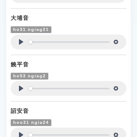
Play
Settings
大埔音
ho31 ngiag21
Play
Settings
饒平音
ho53 ngiag2
Play
Settings
詔安音
hoo31 ngia24