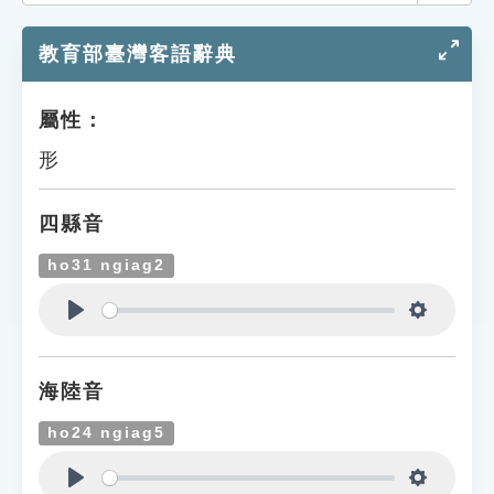
索引選單
教育部臺灣客語辭典
知識索引
單字索引
屬性：
生命大百科索引
形
遊戲專區
四縣音
教學應用
ho31 ngiag2
貓頭鷹博士
Play
Settings
海陸音
ho24 ngiag5