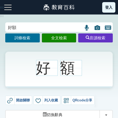
跳
登入
:::
到
主
:::
要
內
語
圖
開
容
注音索引圖示
筆畫索引圖示
部首索引表圖示
言
片
啟
詞條檢索
全文檢索
音讀檢索
搜
搜
鍵
尋
尋
盤
圖
圖
圖
示
示
示
好
額
網站導覽
生字詞彙表
開啟關聯
列入收藏
QRcode分享
成語故事
切換
切換辭典