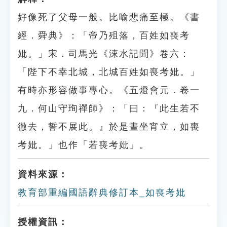
好像死了父母一般。比喻悲痛至極。《書
經．舜典》：「帝乃殂落，百姓如喪考
妣。」宋．司馬光《涑水記聞》卷六：
「陛下不幸北城，北城百姓如喪考妣。」
有時亦形容做事專心。《五燈會元．卷一
九．何山守珣禪師》：「曰：『此生若不
徹去，誓不展此。』於是晝坐宵立，如喪
考妣。」也作「若喪考妣」。
資料來源：
教育部重編國語辭典修訂本_如喪考妣
授權資訊：