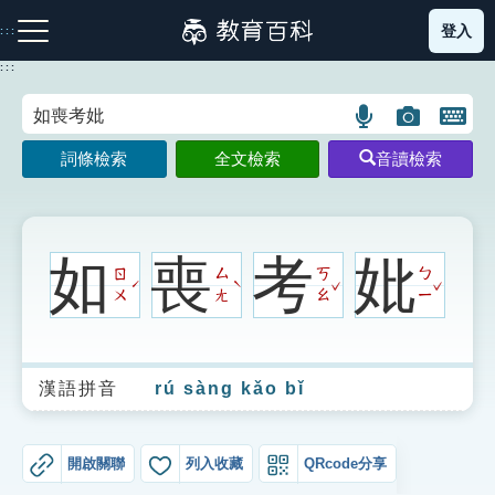
跳
登入
:::
到
主
:::
要
內
語
圖
開
容
注音索引圖示
筆畫索引圖示
部首索引表圖示
言
片
啟
詞條檢索
全文檢索
音讀檢索
搜
搜
鍵
尋
尋
盤
圖
圖
圖
示
示
示
如
喪
考
妣
ㄖ
ㄙ
ㄎ
ㄅ
ˇ
ˇ
ˊ
ˋ
ㄨ
ㄤ
ㄠ
ㄧ
網站導覽
漢語拼音
rú sàng kǎo bǐ
生字詞彙表
成語故事
開啟關聯
列入收藏
QRcode分享