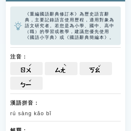
《重編國語辭典修訂本》為歷史語言辭
典，主要記錄語言使用歷程，適用對象為
語文研究者。若您是為小學、國中、高中
（職）的學習或教學，建議您優先使用
《國語小字典》或《國語辭典簡編本》。
注音：
ㄖㄨ
ㄙㄤ
ㄎㄠ
ㄅㄧ
漢語拼音：
rú sàng kǎo bǐ
解釋：