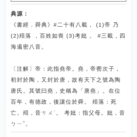
典源：
《書經．舜典》#二十有八載， (1)帝 乃
(2)殂落 ，百姓如喪 (3)考妣 。 #三載，四
海遏密八音。
〔注解〕帝：此指堯帝。堯，帝嚳次子，
初封於陶，又封於唐，故有天下之號為陶
唐氏。其號曰堯，史稱為「唐堯」。在位
百年，有德政，後讓位於舜。 殂落：死
亡。殂，音ㄘㄨˊ。 考妣：指父母。妣，音
ㄅㄧˇ。