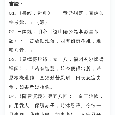
書證：
01.《書經．舜典》：「帝乃殂落，百姓如
喪考妣。」（源）
02.三國魏．明帝〈諡山陽公為孝獻皇帝
詔〉：「昔放勛殂落，四海如喪考妣，遏
密八音。」
03.《景德傳燈錄．卷一八．福州玄沙師備
禪師》：「若有智慧，即今便得出脫；若
是根機遲鈍，直須勤苦忍耐，日夜忘疲失
食，如喪考妣相似。」
04.《隋唐演義》第五八回：「夏王治國，
節用愛人，保護赤子，時沐恩澤。今彼一
旦失國，我儕小民，如喪考妣，又安忍分