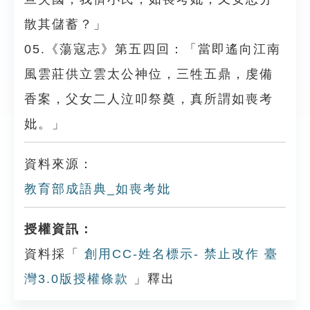
散其儲蓄？」
05.《蕩寇志》第五四回：「當即遙向江南
風雲莊供立雲太公神位，三牲五鼎，虔備
香案，父女二人泣叩祭奠，真所謂如喪考
妣。」
資料來源：
教育部成語典_如喪考妣
授權資訊：
資料採「
創用CC-姓名標示- 禁止改作 臺
灣3.0版授權條款
」釋出