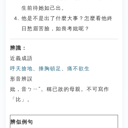
生前待她如己出。
他是不是出了什麼大事？怎麼看他終
日愁眉苦臉，如喪考妣呢？
辨識：
近義成語
呼天搶地
、
捶胸頓足
、
痛不欲生
形音辨誤
妣，音ㄅㄧˇ。稱已故的母親。不可寫作
「比」。
辨似例句