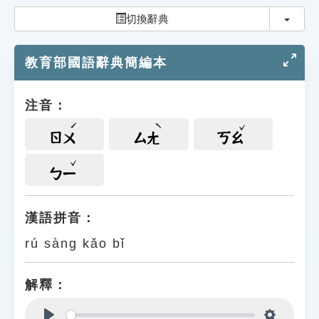
索引選單
切換
切換辭典
知識索引
教育部國語辭典簡編本
單字索引
生命大百科索引
注音：
遊戲專區
ㄖㄨ
ㄙㄤ
ㄎㄠ
教學應用
ㄅㄧ
貓頭鷹博士
漢語拼音：
rú sàng kǎo bǐ
解釋：