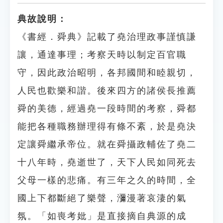
典故說明：
《書經．舜典》記載了堯治理政事謹慎謙
讓，通達事理；考察天時以制定百官職
守，因此政治昭明，各邦國間和睦親切，
人民也歡樂和諧。後來四方的諸侯長推薦
舜的美德，經過堯一段時間的考察，舜都
能把各種職務辦理得有條不紊，於是堯決
定讓舜繼承帝位。就在舜攝政輔佐了堯二
十八年時，堯逝世了，天下人民如同死去
父母一樣的悲痛。有三年之久的時間，全
國上下都斷絕了樂聲，瀰漫著哀淒的氣
氛。「如喪考妣」是直接摘自典源的成