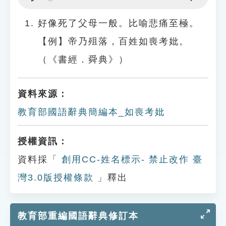
Play
Settings
好像死了父母一般。比喻悲痛至極。
【例】帝乃殂落，百姓如喪考妣。
（《書經．舜典》）
資料來源：
教育部國語辭典簡編本_如喪考妣
授權資訊：
資料採「
創用CC-姓名標示- 禁止改作 臺
灣3.0版授權條款
」釋出
教育部重編國語辭典修訂本