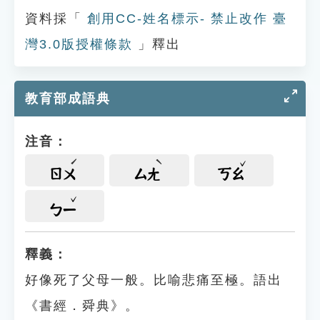
資料採「
創用CC-姓名標示- 禁止改作 臺
灣3.0版授權條款
」釋出
教育部成語典
注音：
ㄖㄨ
ㄙㄤ
ㄎㄠ
ㄅㄧ
釋義：
好像死了父母一般。比喻悲痛至極。語出
《書經．舜典》。