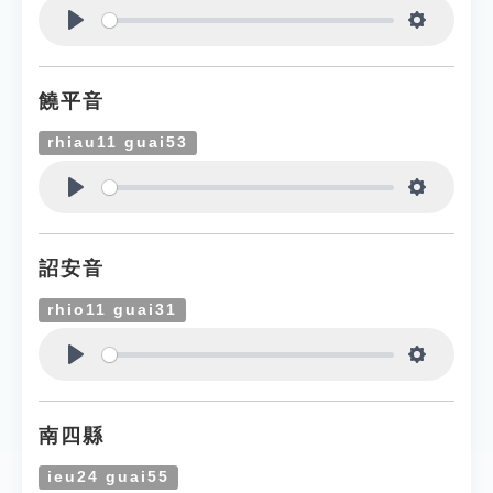
Play
Settings
饒平音
rhiau11 guai53
Play
Settings
詔安音
rhio11 guai31
Play
Settings
南四縣
ieu24 guai55