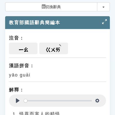
索引選單
切換
切換辭典
知識索引
教育部國語辭典簡編本
單字索引
生命大百科索引
注音：
遊戲專區
ㄧㄠ
ㄍㄨㄞ
教學應用
漢語拼音：
yāo guài
貓頭鷹博士
解釋：
Play
Settings
怪異而害人的精怪。