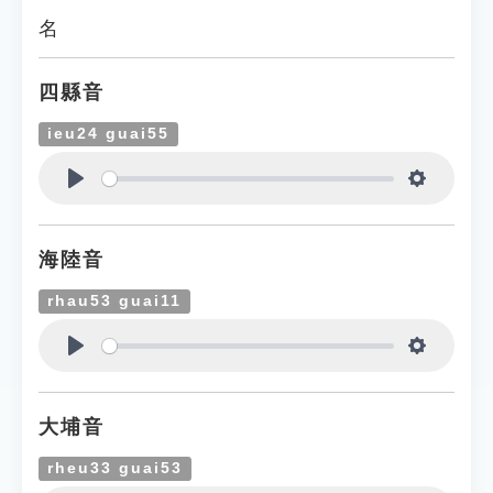
名
四縣音
ieu24 guai55
Play
Settings
海陸音
rhau53 guai11
Play
Settings
大埔音
rheu33 guai53