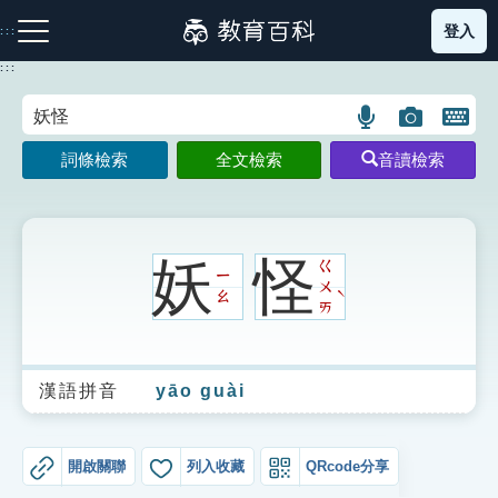
跳
登入
:::
到
主
:::
要
內
語
圖
開
容
注音索引圖示
筆畫索引圖示
部首索引表圖示
言
片
啟
詞條檢索
全文檢索
音讀檢索
搜
搜
鍵
尋
尋
盤
圖
圖
圖
示
示
示
妖
怪
ㄍ
ㄧ
ㄨ
ˋ
ㄠ
ㄞ
網站導覽
漢語拼音
yāo guài
生字詞彙表
成語故事
開啟關聯
列入收藏
QRcode分享