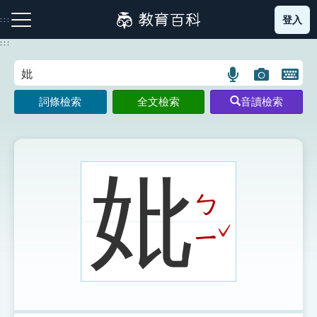
跳
登入
:::
到
主
:::
要
內
語
圖
開
容
注音索引圖示
筆畫索引圖示
部首索引表圖示
言
片
啟
詞條檢索
全文檢索
音讀檢索
搜
搜
鍵
尋
尋
盤
圖
圖
圖
示
示
示
妣
ㄅ
網站導覽
ˇ
ㄧ
生字詞彙表
成語故事