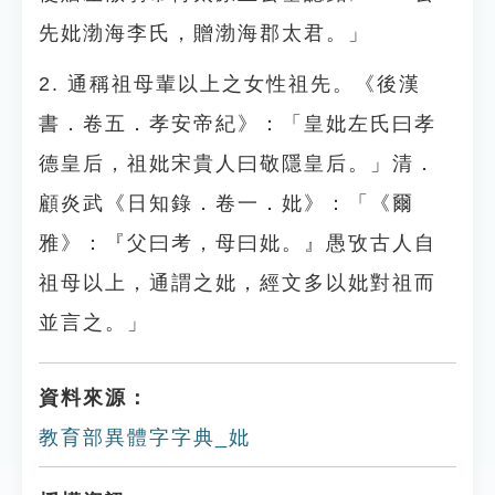
先妣渤海李氏，贈渤海郡太君。」
2. 通稱祖母輩以上之女性祖先。《後漢
書．卷五．孝安帝紀》：「皇妣左氏曰孝
德皇后，祖妣宋貴人曰敬隱皇后。」清．
顧炎武《日知錄．卷一．妣》：「《爾
雅》：『父曰考，母曰妣。』愚攷古人自
祖母以上，通謂之妣，經文多以妣對祖而
並言之。」
資料來源：
教育部異體字字典_妣