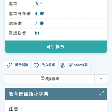
索引選單
部首
女
ㄋㄩˇ
知識索引
部首外筆畫
4
畫
單字索引
總筆畫
7
畫
生命大百科索引
漢語拼音
bǐ
播放
遊戲專區
教學應用
開啟關聯
列入收藏
QRcode分享
貓頭鷹博士
切換
切換辭典
教育部國語小字典
注音：