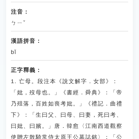
注音：
ㄅㄧˇ
漢語拼音：
bǐ
正字釋義：
1. 亡母。段注本《說文解字．女部》：
「妣，歿母也。」《書經．舜典》：「帝
乃殂落，百姓如喪考妣。」《禮記．曲禮
下》：「生曰父、曰母、曰妻，死曰考、
曰妣、曰嬪。」唐．韓愈〈江南西道觀察
使贈左散騎常侍太原王公墓誌銘〉：「公