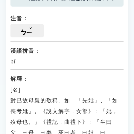
注音：
ㄅㄧ
漢語拼音：
bǐ
解釋：
[名]
對已故母親的敬稱。如：「先妣」、「如
喪考妣」。《說文解字．女部》：「妣，
歿母也。」《禮記．曲禮下》：「生曰
父、曰母、曰妻，死曰考、曰妣、曰