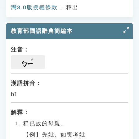
灣3.0版授權條款
」釋出
教育部國語辭典簡編本
注音：
ㄅㄧ
漢語拼音：
bǐ
解釋：
稱已故的母親。
【例】先妣、如喪考妣