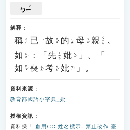
ㄅㄧ
解釋：
稱
已
故
的
母
親
。
ㄑㄧㄣ
˙ㄉㄜ
ㄍㄨˋ
ㄇㄨˇ
ㄔㄥ
ㄧˇ
如
：「
先
妣
」、「
ㄒㄧㄢ
ㄖㄨˊ
ㄅㄧˇ
如
喪
考
妣
」。
ㄖㄨˊ
ㄙㄤˋ
ㄎㄠˇ
ㄅㄧˇ
資料來源：
教育部國語小字典_妣
授權資訊：
資料採「
創用CC-姓名標示- 禁止改作 臺