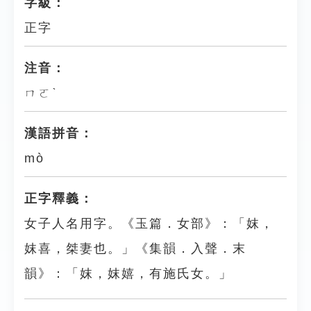
字級：
正字
注音：
ㄇㄛˋ
漢語拼音：
mò
正字釋義：
女子人名用字。《玉篇．女部》：「妺，
妺喜，桀妻也。」《集韻．入聲．末
韻》：「妺，妺嬉，有施氏女。」