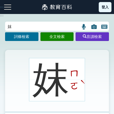
跳
登入
:::
到
主
:::
要
內
語
圖
開
容
注音索引圖示
筆畫索引圖示
部首索引表圖示
言
片
啟
詞條檢索
全文檢索
音讀檢索
搜
搜
鍵
尋
尋
盤
圖
圖
圖
示
示
示
妺
ㄇ
網站導覽
ˋ
ㄛ
生字詞彙表
成語故事