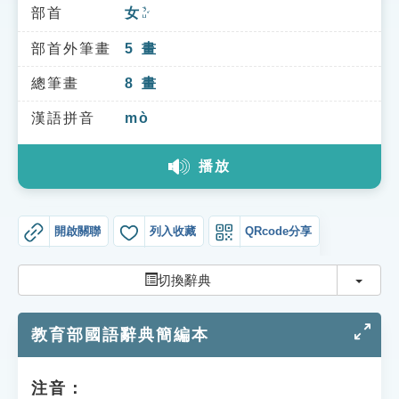
索引選單
部首
女
ㄋㄩˇ
知識索引
部首外筆畫
5
畫
單字索引
總筆畫
8
畫
生命大百科索引
漢語拼音
mò
播放
遊戲專區
教學應用
開啟關聯
列入收藏
QRcode分享
貓頭鷹博士
切換
切換辭典
教育部國語辭典簡編本
注音：