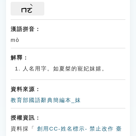
ㄇㄛ
漢語拼音：
mò
解釋：
人名用字。如夏桀的寵妃妺嬉。
資料來源：
教育部國語辭典簡編本_妺
授權資訊：
資料採「
創用CC-姓名標示- 禁止改作 臺