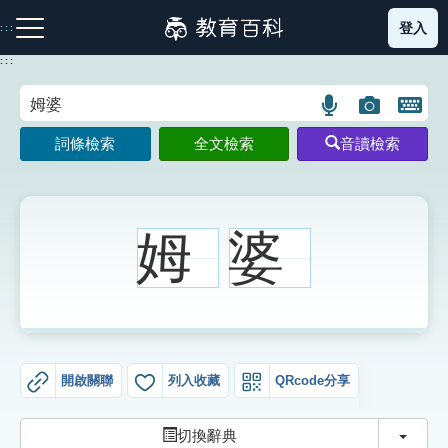
跳
登入
:::
到
主
:::
要
內
語
圖
開
容
注音索引圖示
筆畫索引圖示
部首索引表圖示
言
片
啟
詞條檢索
全文檢索
音讀檢索
搜
搜
鍵
尋
尋
盤
圖
圖
圖
示
示
示
姆
婆
網站導覽
生字詞彙表
開啟關聯
列入收藏
QRcode分享
成語故事
切換
切換辭典