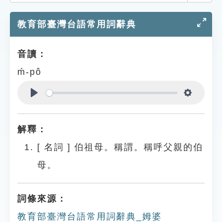
索引選單
教育部臺灣台語常用詞辭典
知識索引
單字索引
音讀：
生命大百科索引
ḿ-pô
遊戲專區
Play
Settings
教學應用
解釋：
貓頭鷹博士
[
名詞
]
伯祖母。稱謂。稱呼父親的伯
母。
詞條來源：
教育部臺灣台語常用詞辭典_姆婆