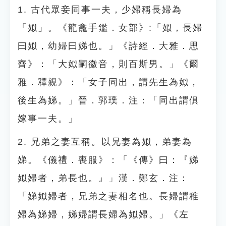
1. 古代眾妾同事一夫，少婦稱長婦為
「姒」。《龍龕手鑑．女部》:「姒，長婦
曰姒，幼婦曰娣也。」《詩經．大雅．思
齊》：「大姒嗣徽音，則百斯男。」《爾
雅．釋親》：「女子同出，謂先生為姒，
後生為娣。」晉．郭璞．注：「同出謂俱
嫁事一夫。」
2. 兄弟之妻互稱。以兄妻為姒，弟妻為
娣。《儀禮．喪服》：「《傳》曰：『娣
姒婦者，弟長也。』」漢．鄭玄．注：
「娣姒婦者，兄弟之妻相名也。長婦謂稚
婦為娣婦，娣婦謂長婦為姒婦。」《左