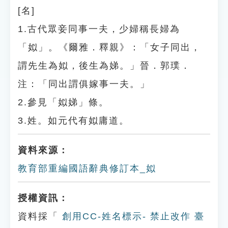
[名]
1.古代眾妾同事一夫，少婦稱長婦為
「姒」。《爾雅．釋親》：「女子同出，
謂先生為姒，後生為娣。」晉．郭璞．
注：「同出謂俱嫁事一夫。」
2.參見「姒娣」條。
3.姓。如元代有姒庸道。
資料來源：
教育部重編國語辭典修訂本_姒
授權資訊：
資料採「
創用CC-姓名標示- 禁止改作 臺