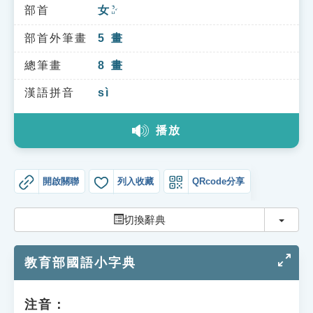
索引選單
部首
女
ㄋㄩˇ
知識索引
部首外筆畫
5
畫
單字索引
總筆畫
8
畫
生命大百科索引
漢語拼音
sì
播放
遊戲專區
教學應用
開啟關聯
列入收藏
QRcode分享
貓頭鷹博士
切換
切換辭典
教育部國語小字典
注音：