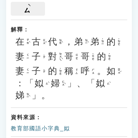
ㄙ
解釋：
在
古
代
，
弟
弟
的
˙ㄉㄧ
˙ㄉㄜ
ㄗㄞˋ
ㄍㄨˇ
ㄉㄞˋ
ㄉㄧˋ
妻
子
對
哥
哥
的
ㄉㄨㄟˋ
˙ㄍㄜ
˙ㄉㄜ
ㄑㄧ
ㄍㄜ
˙ㄗ
妻
子
的
稱
呼
。
如
˙ㄉㄜ
ㄖㄨˊ
ㄑㄧ
ㄔㄥ
ㄏㄨ
˙ㄗ
：
「
姒
婦
」
、
「
姒
ㄈㄨˋ
ㄙˋ
ㄙˋ
娣
」
。
ㄉㄧˋ
資料來源：
教育部國語小字典_姒