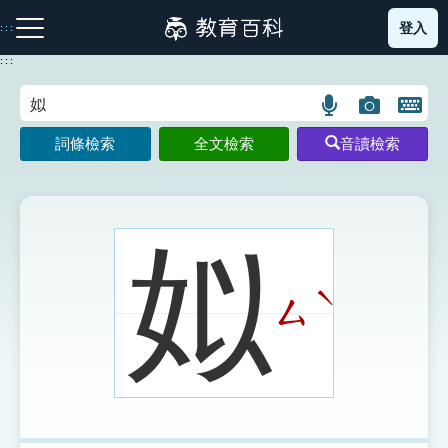
跳
登入
:::
到
主
:::
要
內
語
圖
開
容
注音索引圖示
筆畫索引圖示
部首索引表圖示
言
片
啟
詞條檢索
全文檢索
音讀檢索
搜
搜
鍵
尋
尋
盤
圖
圖
圖
示
示
示
姒
ˋ
ㄙ
網站導覽
生字詞彙表
成語故事