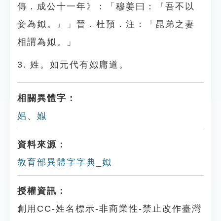
傳．成公十一年》：「穆姜曰：『吾不以
妾為姒。』」晉．杜預．注：「昆弟之妻
相謂為姒。」
3. 姓。如元代有姒庸道。
相關異體字：
㚶
、
娰
資料來源：
教育部異體字字典_姒
授權資訊：
創用CC-姓名標示-非商業性-禁止改作臺灣