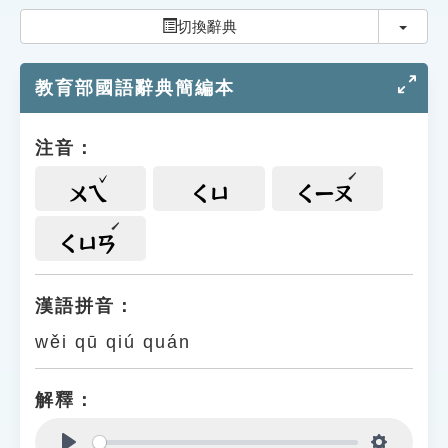
索引選單
切換
切換辭典
知識索引
教育部國語辭典簡編本
單字索引
生命大百科索引
注音：
遊戲專區
ㄨㄟ
ㄑㄩ
ㄑㄧㄡ
教學應用
ㄑㄩㄢ
貓頭鷹博士
漢語拼音：
wěi qū qiú quán
解釋：