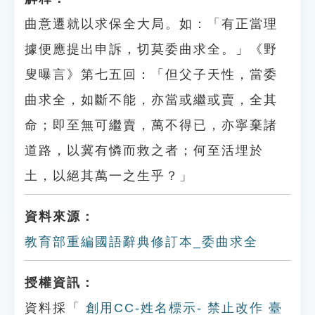
曲意遷就以求保全大局。如：「有正當理
據便應提出申訴，切莫委曲求全。」《野
叟曝言》第七五回：「但父子天性，當委
曲求全，如斷不能，亦當或繼或賣，全其
命；即至無可繼賣，萬不得已，亦寧棄諸
道路，以冀有憐而救之者；何至活埋於
土，以絕其萬一之生乎？」
資料來源：
教育部重編國語辭典修訂本_委曲求全
授權資訊：
資料採「
創用CC-姓名標示- 禁止改作 臺