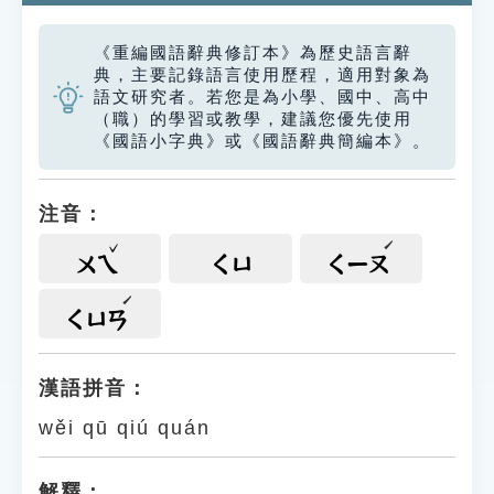
《重編國語辭典修訂本》為歷史語言辭
典，主要記錄語言使用歷程，適用對象為
語文研究者。若您是為小學、國中、高中
（職）的學習或教學，建議您優先使用
《國語小字典》或《國語辭典簡編本》。
注音：
ㄨㄟ
ㄑㄩ
ㄑㄧㄡ
ㄑㄩㄢ
漢語拼音：
wěi qū qiú quán
解釋：