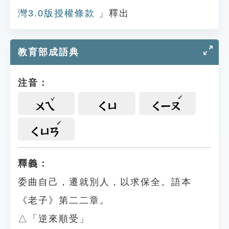
灣3.0版授權條款
」釋出
教育部成語典
注音：
ㄨㄟ
ㄑㄩ
ㄑㄧㄡ
ㄑㄩㄢ
釋義：
委曲自己，遷就別人，以求保全。語本
《老子》第二二章。
△「逆來順受」