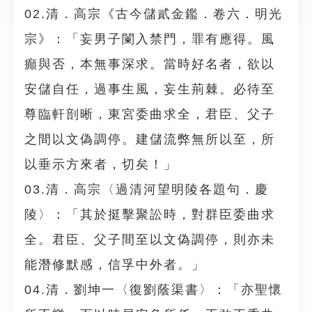
02.清．高宗《古今儲貳金鑑．卷六．明光
宗》：「妄男子闌入禁門，罪有應得。風
癲與否，本無事深求。當時好名者，欲以
安儲自任，過事生風，妄生荊棘。必待至
尊臨軒剖晰，東宮委曲求全，君臣、父子
之間以文偽調停。建儲流弊無所以至，所
以垂示方來者，切矣！」
03.清．高宗〈過清河望明陵各題句．慶
陵〉：「其於挺擊聚訟時，對群臣委曲求
全。君臣、父子間至以文偽調停，則亦未
能潛修默感，信孚中外者。」
04.清．劉坤一〈復劉蔭渠書〉：「亦聖懷