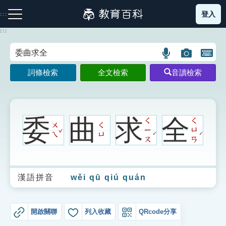
跳
登入
:::
到
主
:::
要
內
語
圖
開
容
注音索引圖示
筆畫索引圖示
部首索引表圖示
言
片
啟
詞條檢索
全文檢索
音讀檢索
搜
搜
鍵
尋
尋
盤
圖
圖
圖
示
示
示
委
曲
求
全
ㄑ
ㄑ
ㄨ
ㄑ
ˇ
ㄧ
ㄩ
ˊ
ˊ
ㄟ
ㄩ
ㄡ
ㄢ
網站導覽
漢語拼音
wěi qū qiú quán
生字詞彙表
成語故事
開啟關聯
列入收藏
QRcode分享