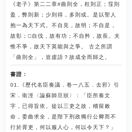
《老子》第二二章#曲則全，枉則正；窪則
盈，弊則新；少則得，多則或。是以聖人
抱一為天下式。不自見，故明；不自是，
故彰；□自伐，故有功；不自矜，故長。夫
惟不爭，故天下莫能與之爭。 古之所謂
「曲則全」，豈虛語？故成全而歸之。
書證：
01.《歷代名臣奏議．卷一八五．去邪》引
宋．衛涇〈論蘇師旦狀〉：「臣所奏文
字，已得旨依。徒以三吏之故，稽留敕
命，委曲求全，是陛下刑政獨行公卿而不
行於胥吏，何以服人心，何以令天下？」