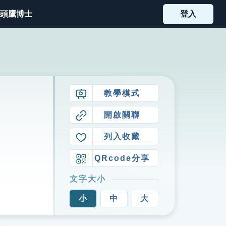
頭鷹博士
登入
教學模式
開啟關聯
列入收藏
QRcode分享
文字大小
小
中
大