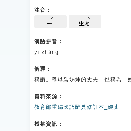
注音：
ㄧ
ㄓㄤ
漢語拼音：
yí zhàng
解釋：
稱謂。稱母親姊妹的丈夫。也稱為「
資料來源：
教育部重編國語辭典修訂本_姨丈
授權資訊：