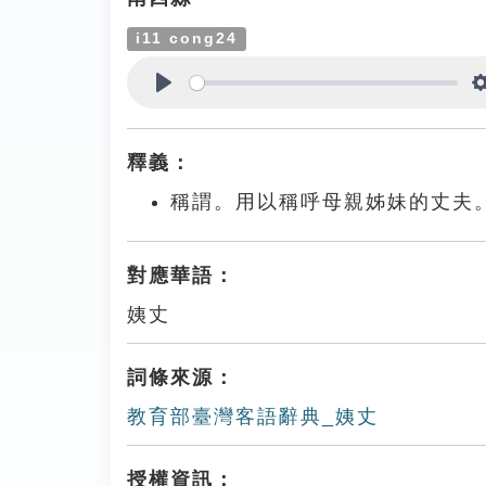
i11 cong24
Play
釋義：
稱謂。用以稱呼母親姊妹的丈夫
對應華語：
姨丈
詞條來源：
教育部臺灣客語辭典_姨丈
授權資訊：