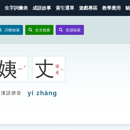
生字詞彙表
成語故事
索引選單
遊戲專區
教學應用
貓
詞條檢索
全文檢索
音讀檢索
姨
丈
ㄓ
ˊ
ㄧ
ˋ
ㄤ
yí zhàng
漢語拼音