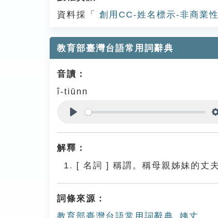
資料採「
創用CC-姓名標示-非商業性
教育部臺灣台語常用詞辭典
音讀：
î-tiūnn
Play
解釋：
[
名詞
]
稱謂。稱母親姊妹的丈
詞條來源：
教育部臺灣台語常用詞辭典_姨丈