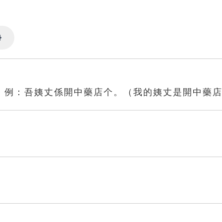
Settings
。例：吾姨丈係開中藥店个。（我的姨丈是開中藥