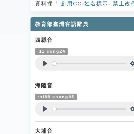
資料採「
創用CC-姓名標示- 禁止改
教育部臺灣客語辭典
四縣音
i11 cong24
Play
海陸音
rhi55 chong53
Play
大埔音