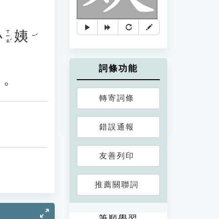
小
姨
ㄒㄧㄠˇ
ㄧˊ
詞條功能
」。
轉寄詞條
錯誤通報
友善列印
推薦關聯詞
筆順學習