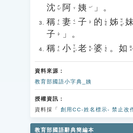
沈
阿
姨
」。
ㄕㄣˇ
ㄧˊ
ㄚ
稱
妻
子
的
姊
ㄐㄧㄝˇ
˙ㄉㄜ
ㄔㄥ
ㄑㄧ
˙ㄗ
子
」。
˙ㄗ
稱
小
老
婆
。
如
ㄒㄧㄠˇ
˙ㄆㄛ
ㄌㄠˇ
ㄖㄨˊ
ㄔㄥ
資料來源：
教育部國語小字典_姨
授權資訊：
資料採「
創用CC-姓名標示- 禁止改
教育部國語辭典簡編本