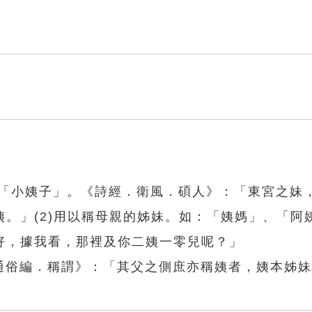
如：「小姨子」。《詩經．衛風．碩人》：「東宮之妹
。」(2)用以稱母親的姊妹。如：「姨媽」、「阿
好，據我看，那裡及你二姨一零兒呢？」
《通俗編．稱謂》：「其父之側庶亦稱姨者，姨本姊