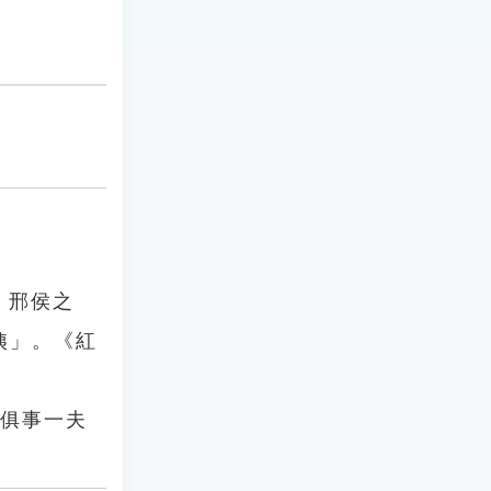
，邢侯之
姨」。《紅
妹俱事一夫