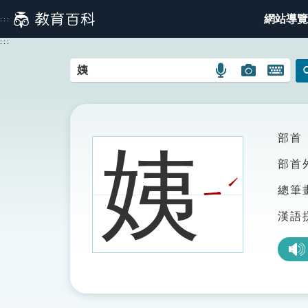
跳
網站導覽
:::
到
主
:::
要
內
語
圖
開
容
言
片
啟
搜
搜
鍵
尋
尋
盤
圖
圖
圖
部首
姨
示
示
示
部首
ˊ
ㄧ
總筆
漢語