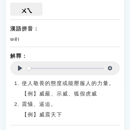
ㄨㄟ
漢語拼音：
wēi
解釋：
Play
Settings
使人敬畏的態度或能壓服人的力量。
【例】威嚴、示威、狐假虎威
震懾、逼迫。
【例】威震天下