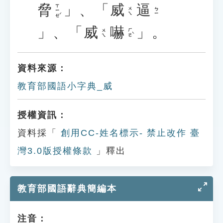
脅
」、「
威
逼
ㄒㄧㄝˊ
ㄨㄟ
ㄅㄧ
」、「
威
嚇
」。
ㄏㄜˋ
ㄨㄟ
資料來源：
教育部國語小字典_威
授權資訊：
資料採「
創用CC-姓名標示- 禁止改作 臺
灣3.0版授權條款
」釋出
教育部國語辭典簡編本
注音：