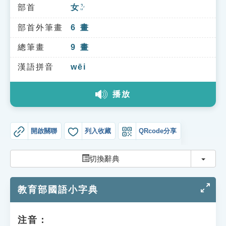
索引選單
部首
女
ㄋㄩˇ
知識索引
部首外筆畫
6
畫
單字索引
總筆畫
9
畫
生命大百科索引
漢語拼音
wēi
播放
遊戲專區
教學應用
開啟關聯
列入收藏
QRcode分享
貓頭鷹博士
切換
切換辭典
教育部國語小字典
注音：