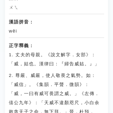
ㄨㄟ
漢語拼音：
wēi
正字釋義：
1. 丈夫的母親。《說文解字．女部》：
「威，姑也。漢律曰：『婦告威姑。』」
2. 尊嚴、威嚴，使人敬畏之氣勢。如：
「威信」。《集韻．平聲．微韻》：
「威，一曰有威可畏謂之威。」《左傳．
僖公九年》：「天威不違顏咫尺，小白余
敢貪天子之命，無下拜。」晉．杜預．