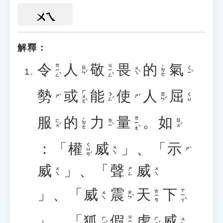
ㄨㄟ
解釋：
令
人
敬
畏
的
氣
ㄌㄧㄥˋ
ㄐㄧㄥˋ
˙ㄉㄜ
ㄖㄣˊ
ㄨㄟˋ
ㄑㄧˋ
勢
或
能
使
人
屈
ㄏㄨㄛˋ
ㄋㄥˊ
ㄖㄣˊ
ㄑㄩ
ㄕˋ
ㄕˇ
服
的
力
量
。
如
ㄌㄧㄤˋ
˙ㄉㄜ
ㄈㄨˊ
ㄌㄧˋ
ㄖㄨˊ
：「
權
威
」、「
示
ㄑㄩㄢˊ
ㄨㄟ
ㄕˋ
威
」、「
聲
威
ㄨㄟ
ㄕㄥ
ㄨㄟ
」、「
威
震
天
下
ㄒㄧㄚˋ
ㄊㄧㄢ
ㄓㄣˋ
ㄨㄟ
」、「
狐
假
虎
威
ㄐㄧㄚˇ
ㄏㄨˊ
ㄏㄨˇ
ㄨㄟ