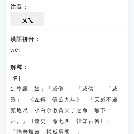
注音：
ㄨㄟ
漢語拼音：
wēi
解釋：
[名]
1.尊嚴。如：「威儀」、「威信」、「威
嚴」。《左傳．僖公九年》：「天威不違
顏咫尺，小白余敢貪天子之命，無下
拜。」《遼史．卷七四．韓知古傳》：
「捐棄旗鼓，損威辱國。」