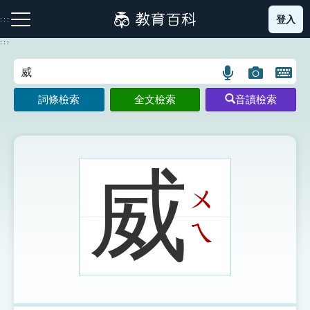
跳
登入
:::
到
主
:::
要
內
語
圖
開
容
注音索引圖示
筆畫索引圖示
部首索引表圖示
言
片
啟
詞條檢索
全文檢索
音讀檢索
搜
搜
鍵
尋
尋
盤
圖
圖
圖
示
示
示
威
ㄨ
網站導覽
ㄟ
生字詞彙表
成語故事