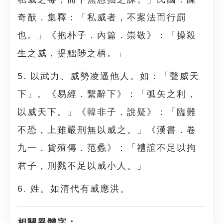
奇猷．集釋：「私威者，不案法而行罰
也。」《抱朴子．內篇．崇敬》：「操殺
生之威，提黜陟之柄。」
5. 以武力、威勢凌逼他人。如：「聲威天
下」。《易經．繫辭下》：「弧矢之利，
以威天下。」《韓非子．說疑》：「臨難
不恐，上雖嚴刑無以威之。」《漢書．卷
九一．貨殖傳．范蠡》：「禮誼不足以拘
君子，刑戮不足以威小人。」
6. 姓。如清代有威應洪。
相關異體字：