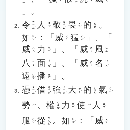
」。
令
人
敬
畏
的
。
ㄌㄧㄥˋ
ㄐㄧㄥˋ
˙ㄉㄜ
ㄖㄣˊ
ㄨㄟˋ
如
：「
威
猛
」、「
ㄖㄨˊ
ㄇㄥˇ
ㄨㄟ
威
力
」、「
威
風
ㄌㄧˋ
ㄨㄟ
ㄨㄟ
ㄈㄥ
八
面
」、「
威
名
ㄇㄧㄢˋ
ㄇㄧㄥˊ
ㄅㄚ
ㄨㄟ
遠
播
」。
ㄩㄢˇ
ㄅㄛˋ
憑
借
強
大
的
氣
ㄆㄧㄥˊ
ㄐㄧㄝˋ
ㄑㄧㄤˊ
˙ㄉㄜ
ㄉㄚˋ
ㄑㄧˋ
勢
、
權
力
使
人
ㄑㄩㄢˊ
ㄌㄧˋ
ㄖㄣˊ
ㄕˋ
ㄕˇ
服
從
。
如
：「
威
ㄘㄨㄥˊ
ㄈㄨˊ
ㄖㄨˊ
ㄨㄟ