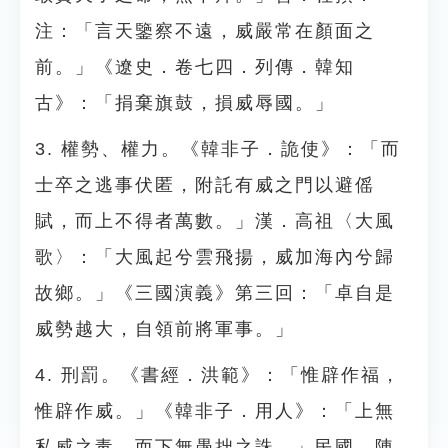
注：「言天鑒察不遠，威嚴常在顏面之
前。」《遼史．卷七四．列傳．韓知
古》：「捐棄旗鼓，損威辱國。」
3. 權勢、權力。《韓非子．詭使》：「而
士卒之逃事伏匿，附託有威之門以避傜
賦，而上不得者萬數。」漢．高祖〈大風
歌〉：「大風起兮雲飛揚，威加海內兮歸
故鄉。」《三國演義》第三回：「卓自是
威勢越大，自領前將軍事。」
4. 刑罰。《書經．洪範》：「惟辟作福，
惟辟作威。」《韓非子．用人》：「上無
私威之毒，而下無愚拙之誅。」民國．陳