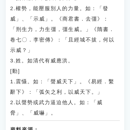
2.權勢，能壓服別人的力量。如：「發
威」、「示威」。《商君書．去彊》：
「刑生力，力生彊，彊生威。」《隋書．
卷七〇．李密傳》：「且經城不拔，何以
示威？」
3.姓。如清代有威應洪。
[動]
1.震懾。如：「聲威天下」。《易經．繫
辭下》：「弧矢之利，以威天下。」
2.以聲勢或武力逼迫他人。如：「威
脅」、「威嚇」。
資料來源：