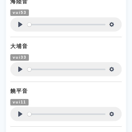
海陸音
vui53
Play
Settings
大埔音
vui33
Play
Settings
饒平音
vui11
Play
Settings