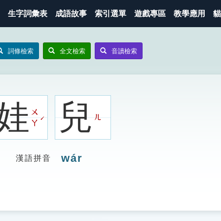
生字詞彙表
成語故事
索引選單
遊戲專區
教學應用
貓
詞條檢索
全文檢索
音讀檢索
娃
兒
ㄨ
ㄦ
ˊ
ㄚ
wár
漢語拼音