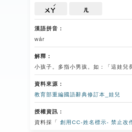
ㄨㄚ
ㄦ
漢語拼音：
wár
解釋：
小孩子。多指小男孩。如：「這娃兒
資料來源：
教育部重編國語辭典修訂本_娃兒
授權資訊：
資料採「
創用CC-姓名標示- 禁止改