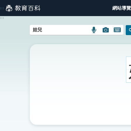
跳
網站導覽
:::
到
主
:::
要
內
語
圖
開
容
言
片
啟
搜
搜
鍵
尋
尋
盤
圖
圖
圖
示
示
示