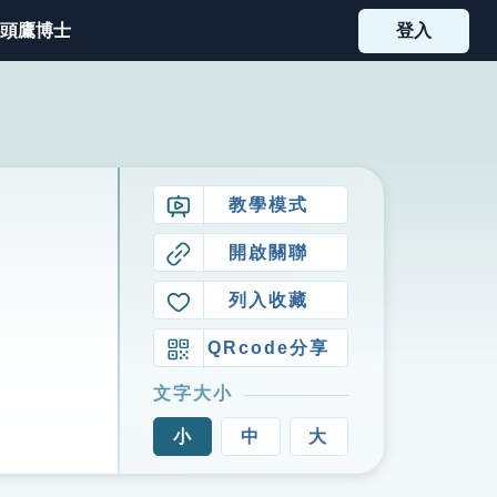
頭鷹博士
登入
教學模式
開啟關聯
列入收藏
QRcode分享
文字大小
小
中
大