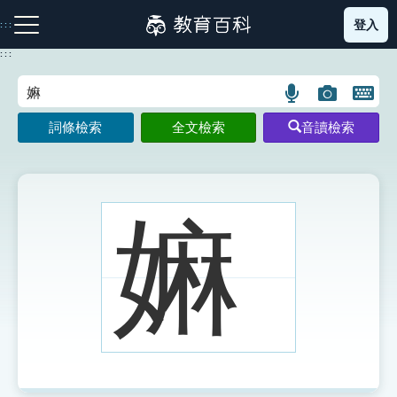
跳
登入
:::
到
主
:::
要
內
語
圖
開
容
注音索引圖示
筆畫索引圖示
部首索引表圖示
言
片
啟
詞條檢索
全文檢索
音讀檢索
搜
搜
鍵
尋
尋
盤
圖
圖
圖
示
示
示
嫲
網站導覽
生字詞彙表
成語故事