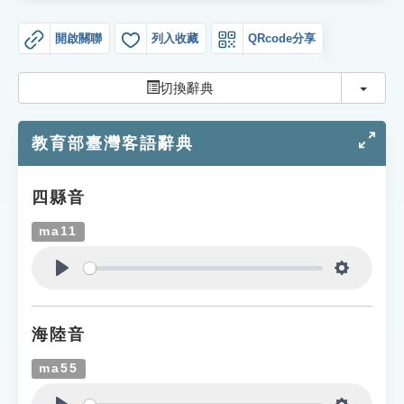
索引選單
開啟關聯
列入收藏
QRcode分享
知識索引
單字索引
切換
切換辭典
生命大百科索引
教育部臺灣客語辭典
遊戲專區
四縣音
教學應用
ma11
貓頭鷹博士
Play
Settings
海陸音
ma55