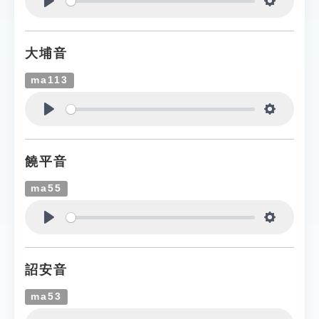
Play
Settings
大埔音
ma113
Play
Settings
饒平音
ma55
Play
Settings
詔安音
ma53