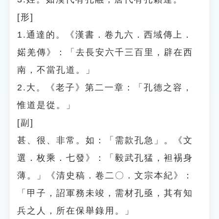
[形]
1.通達的。《漢書．卷九六．西域傳上．
婼羌傳》：「去長安六千三百里，辟在西
南，不當孔道。」
2.大。《老子》第二一章：「孔德之容，
惟道是從。」
[副]
甚、很、非常。如：「需款孔急」。《文
選．枚乘．七發》：「毅武孔猛，袒裼身
薄。」《清史稿．卷二〇．文宗本紀》：
「甲子，詔軍務未竣，需材孔亟，其有知
兵之人，所在保舉錄用。」