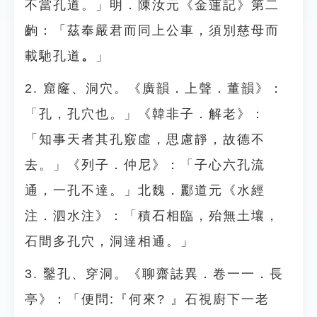
不當孔道。」明．陳汝元《金蓮記》第二
齣：「茲奉嚴君而同上公車，須別慈母而
載馳孔道
。
」
2. 窟窿、洞穴。《廣韻．上聲．董韻》：
「孔，孔穴也。」《韓非子．解老》：
「知事天者其孔竅虛，思慮靜，故德不
去。」《列子．仲尼》：「子心六孔流
通，一孔不達。」北魏．酈道元《水經
注．泗水注》：「積石相臨，殆無土壤，
石間多孔穴，洞達相通。」
3. 鑿孔、穿洞。《聊齋誌異．卷一一．長
亭》：「便問:『何來? 』石視廚下一老