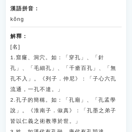
漢語拼音：
kǒng
解釋：
[名]
1.窟窿、洞穴。如：「穿孔」、「針
孔」、「毛細孔」、「千瘡百孔」、「無
孔不入」。《列子．仲尼》：「子心六孔
流通，一孔不達。」
2.孔子的簡稱。如：「孔廟」、「孔孟學
說」。《淮南子．俶真》：「孔墨之弟子
皆以仁義之術教導於世。」
3.姓。如漢代有孔融，唐代有孔穎達。