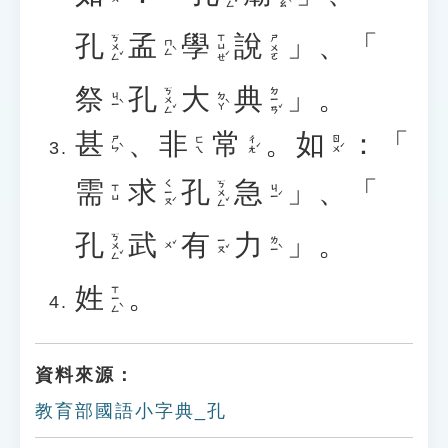
孔
孟
學
說
」、「
ㄎㄨㄥˇ
ㄒㄩㄝˊ
ㄕㄨㄛ
ㄇㄥˋ
祭
孔
大
典
」。
ㄎㄨㄥˇ
ㄉㄧㄢˇ
ㄐㄧˋ
ㄉㄚˋ
甚
、
非
常
。
如
：「
ㄕㄣˋ
ㄔㄤˊ
ㄖㄨˊ
ㄈㄟ
需
求
孔
急
」、「
ㄑㄧㄡˊ
ㄎㄨㄥˇ
ㄐㄧˊ
ㄒㄩ
孔
武
有
力
」。
ㄎㄨㄥˇ
ㄧㄡˇ
ㄌㄧˋ
ㄨˇ
姓
。
ㄒㄧㄥˋ
資料來源：
教育部國語小字典_孔