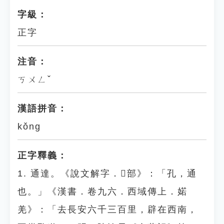
字級：
正字
注音：
ㄎㄨㄥˇ
漢語拼音：
kǒng
正字釋義：
1. 通達。《說文解字．𠃉部》：「孔，通
也。」《漢書．卷九六．西域傳上．婼
羌》：「去長安六千三百里，辟在西南，