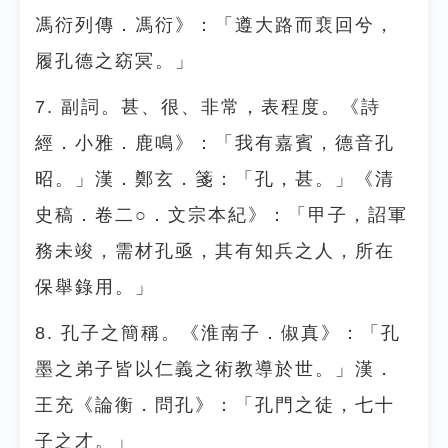
馮衍列傳．馮衍》：「遵大路而裵回兮，
履孔德之窈冥。」
7. 副詞。甚、很、非常，表程度。《詩
經．小雅．鹿鳴》：「我有嘉賓，德音孔
昭。」漢．鄭玄．箋：「孔，甚。」《清
史稿．卷二○．文宗本紀》：「甲子，詔軍
務未竣，需材孔亟，其有知兵之人，所在
保舉錄用。」
8. 孔子之簡稱。《淮南子．俶真》：「孔
墨之弟子皆以仁義之術教導於世。」漢．
王充《論衡．問孔》：「孔門之徒，七十
子之才。」