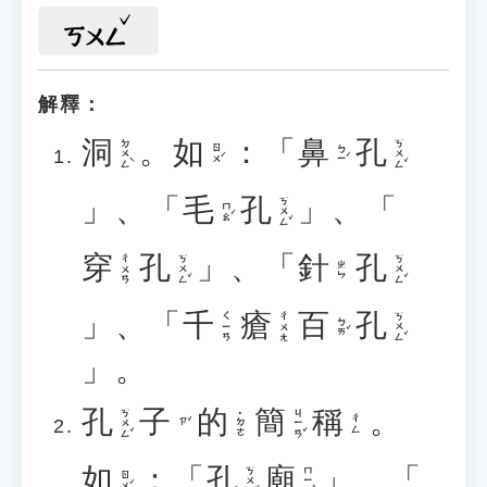
ㄎㄨㄥ
解釋：
洞
。
如
：「
鼻
孔
ㄉㄨㄥˋ
ㄎㄨㄥˇ
ㄖㄨˊ
ㄅㄧˊ
」、「
毛
孔
」、「
ㄎㄨㄥˇ
ㄇㄠˊ
穿
孔
」、「
針
孔
ㄎㄨㄥˇ
ㄎㄨㄥˇ
ㄔㄨㄢ
ㄓㄣ
」、「
千
瘡
百
孔
ㄎㄨㄥˇ
ㄑㄧㄢ
ㄔㄨㄤ
ㄅㄞˇ
」。
孔
子
的
簡
稱
。
ㄎㄨㄥˇ
ㄐㄧㄢˇ
˙ㄉㄜ
ㄔㄥ
ㄗˇ
如
：「
孔
廟
」、「
ㄎㄨㄥˇ
ㄇㄧㄠˋ
ㄖㄨˊ