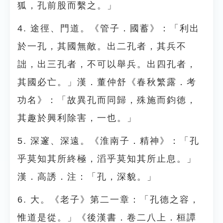
狐，孔前股而繫之。」
4. 途徑、門道。《管子．國蓄》：「利出
於一孔，其國無敵。出二孔者，其兵不
詘，出三孔者，不可以舉兵。出四孔者，
其國必亡。」漢．董仲舒《春秋繁露．考
功名》：「故異孔而同歸，殊施而鈞徳，
其趣於興利除害，一也。」
5. 深邃、深遠。《淮南子．精神》：「孔
乎莫知其所終極，滔乎莫知其所止息。」
漢．高誘．注：「孔，深貌。」
6. 大。《老子》第二一章：「孔德之容，
惟道是從。」《後漢書．卷二八上．桓譚