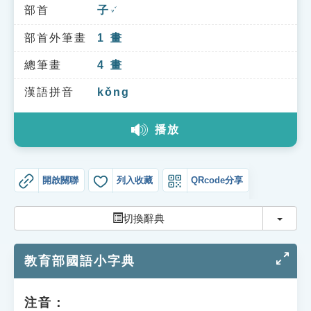
索引選單
部首
子
ㄗˇ
知識索引
部首外筆畫
1
畫
單字索引
總筆畫
4
畫
生命大百科索引
漢語拼音
kǒng
播放
遊戲專區
教學應用
開啟關聯
列入收藏
QRcode分享
貓頭鷹博士
切換
切換辭典
教育部國語小字典
注音：