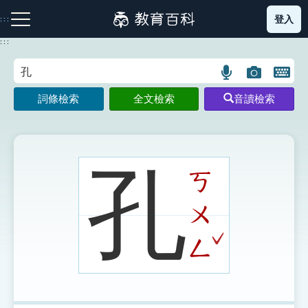
跳
登入
:::
到
主
:::
要
內
語
圖
開
容
注音索引圖示
筆畫索引圖示
部首索引表圖示
言
片
啟
詞條檢索
全文檢索
音讀檢索
搜
搜
鍵
尋
尋
盤
圖
圖
圖
示
示
示
孔
ㄎ
ㄨ
網站導覽
ˇ
ㄥ
生字詞彙表
成語故事