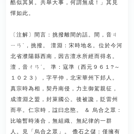
酷似其舅。共舉大事，何謂無成！」其見
憚如此。
〔注解〕間言：挑撥離間的話。間，音ㄐ
ㄧㄢˋ，挑撥。 澶淵：宋時地名。位於今河
北省濮陽縣西南，因古澶水所經而得名。
澶，音ㄔㄢˊ。 準：寇準（西元９６１?～
１０２３），字平仲，北宋華州下邽人。
真宗時為相，契丹南侵，力主御駕親征，
成澶淵之盟，封萊國公。後被讒，貶雷州
而卒。仁宗時，諡曰忠愍。 ＆ 烏合之眾：
比喻暫時湊合，無組織、無紀律的一群
人。見「烏合之眾」。 儋石之儲：僅擁有