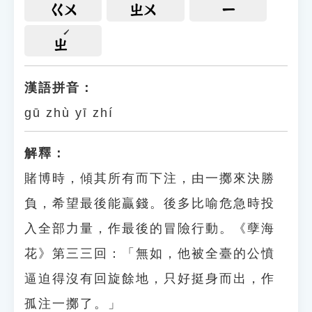
ㄍㄨ
ㄓㄨ
ㄧ
ㄓ
漢語拼音：
gū zhù yī zhí
解釋：
賭博時，傾其所有而下注，由一擲來決勝
負，希望最後能贏錢。後多比喻危急時投
入全部力量，作最後的冒險行動。《孽海
花》第三三回：「無如，他被全臺的公憤
逼迫得沒有回旋餘地，只好挺身而出，作
孤注一擲了。」