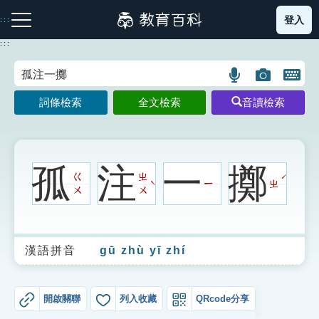
跳
登入
:::
到
主
:::
要
內
語
圖
開
容
注音索引圖示
筆畫索引圖示
部首索引表圖示
言
片
啟
詞條檢索
全文檢索
音讀檢索
搜
搜
鍵
尋
尋
盤
圖
圖
圖
示
示
示
孤
注
一
擲
ㄍ
ㄓ
ˊ
ㄧ
ㄓ
ˋ
ㄨ
ㄨ
網站導覽
漢語拼音
gū zhù yī zhí
生字詞彙表
成語故事
開啟關聯
列入收藏
QRcode分享