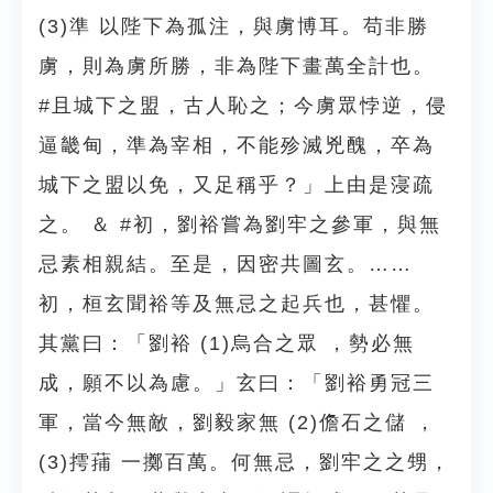
(3)準 以陛下為孤注，與虜博耳。苟非勝
虜，則為虜所勝，非為陛下畫萬全計也。
#且城下之盟，古人恥之；今虜眾悖逆，侵
逼畿甸，準為宰相，不能殄滅兇醜，卒為
城下之盟以免，又足稱乎？」上由是寖疏
之。 ＆ #初，劉裕嘗為劉牢之參軍，與無
忌素相親結。至是，因密共圖玄。……
初，桓玄聞裕等及無忌之起兵也，甚懼。
其黨曰：「劉裕 (1)烏合之眾 ，勢必無
成，願不以為慮。」玄曰：「劉裕勇冠三
軍，當今無敵，劉毅家無 (2)儋石之儲 ，
(3)摴蒱 一擲百萬。何無忌，劉牢之之甥，