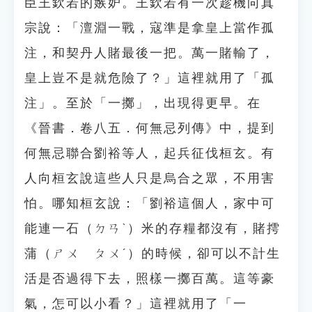
臣王欽若的嫉妒。王欽若有一次趁機向真
宗說：「澶淵一戰，寇準是拿皇上當作孤
注，和契丹人賭最後一把。萬一賭輸了，
皇上豈不是就危險了？」這裡就用了「孤
注」。至於「一擲」，出現得更早。在
《晉書．卷八五．何無忌列傳》中，提到
何無忌聯合劉裕等人，起兵征伐桓玄。有
人向桓玄說這些人只是烏合之眾，不用害
怕。哪知桓玄說：「劉裕這個人，家中可
能連一石（ㄉㄢˋ）米的存糧都沒有，賭摴
蒲（ㄕㄨ ㄆㄨˊ）的時候，卻可以不計生
活是否過得下去，照樣一擲百萬。這等豪
氣，怎可以小看？」這裡就用了「一