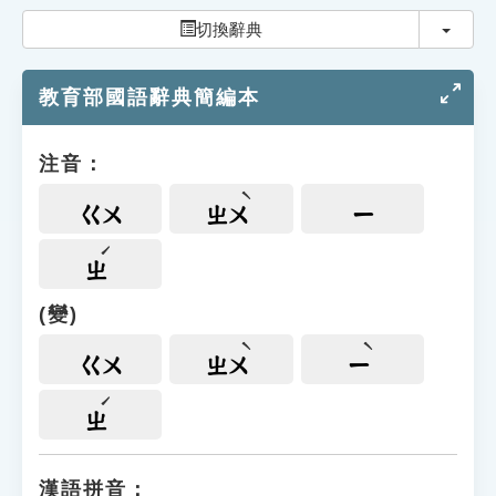
索引選單
切換
切換辭典
知識索引
教育部國語辭典簡編本
單字索引
生命大百科索引
注音：
遊戲專區
ㄍㄨ
ㄓㄨ
ㄧ
教學應用
ㄓ
(變)
貓頭鷹博士
ㄍㄨ
ㄓㄨ
ㄧ
ㄓ
漢語拼音：