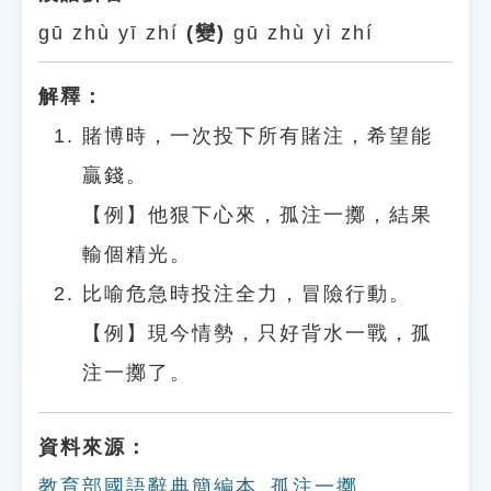
gū zhù yī zhí
(變)
gū zhù yì zhí
解釋：
賭博時，一次投下所有賭注，希望能
贏錢。
【例】他狠下心來，孤注一擲，結果
輸個精光。
比喻危急時投注全力，冒險行動。
【例】現今情勢，只好背水一戰，孤
注一擲了。
資料來源：
教育部國語辭典簡編本_孤注一擲