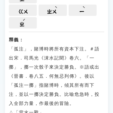
ㄍㄨ
ㄓㄨ
ㄧ
ㄓ
釋義：
「孤注」，賭博時將所有資本下注。＃語
出宋．司馬光《涑水記聞》卷六。「一
擲」，擲一次骰子來決定勝負。※語或出
《晉書．卷八五．何無忌列傳》。後以
「孤注一擲」指賭博時，傾其所有而下
注，並以一擲決定勝負。比喻危急時，投
入全部力量，作最後的冒險。
△「背水一戰」