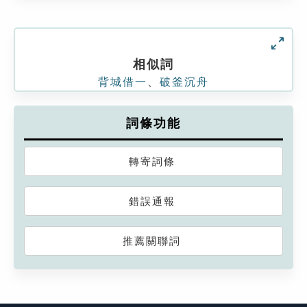
相似詞
背城借一
、
破釜沉舟
詞條功能
轉寄詞條
錯誤通報
推薦關聯詞