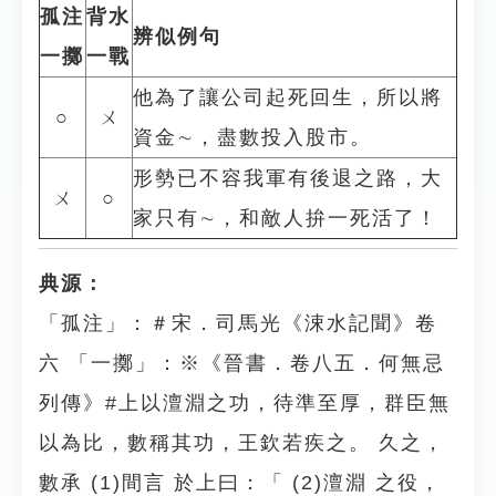
孤注
背水
辨似例句
一擲
一戰
他為了讓公司起死回生，所以將
○
ㄨ
資金∼，盡數投入股市。
形勢已不容我軍有後退之路，大
ㄨ
○
家只有∼，和敵人拚一死活了！
典源：
「孤注」：＃宋．司馬光《涑水記聞》卷
六 「一擲」：※《晉書．卷八五．何無忌
列傳》#上以澶淵之功，待準至厚，群臣無
以為比，數稱其功，王欽若疾之。 久之，
數承 (1)間言 於上曰：「 (2)澶淵 之役，