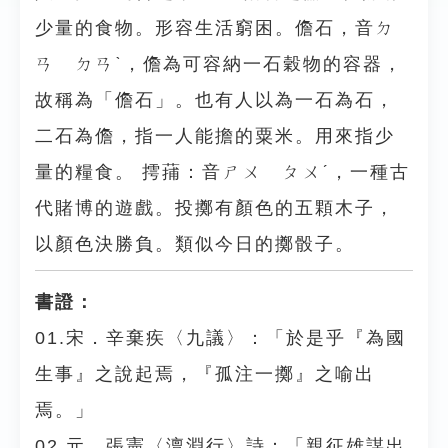
少量的食物。形容生活窮困。儋石，音ㄉ
ㄢ ㄉㄢˋ，儋為可容納一石穀物的容器，
故稱為「儋石」。也有人以為一石為石，
二石為儋，指一人能擔的粟米。用來指少
量的糧食。 摴蒱：音ㄕㄨ ㄆㄨˊ，一種古
代賭博的遊戲。投擲有顏色的五顆木子，
以顏色決勝負。類似今日的擲骰子。
書證：
01.宋．辛棄疾〈九議〉：「於是乎『為國
生事』之說起焉，『孤注一擲』之喻出
焉。」
02.元．張憲〈澶淵行〉詩：「親征雄謀出