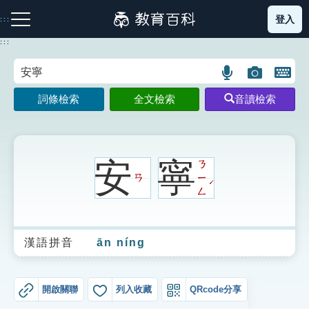
跳
登入
:::
到
主
:::
要
內
語
圖
開
容
注音索引圖示
筆畫索引圖示
部首索引表圖示
言
片
啟
詞條檢索
全文檢索
音讀檢索
搜
搜
鍵
尋
尋
盤
圖
圖
圖
示
示
示
安
寧
ㄋ
ㄢ
ㄧ
ˊ
ㄥ
網站導覽
漢語拼音
ān níng
生字詞彙表
成語故事
開啟關聯
列入收藏
QRcode分享