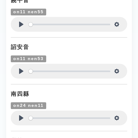
饒平音
on11 nen55
Play
Settings
詔安音
on11 nen53
Play
Settings
南四縣
on24 nen11
Play
Settings