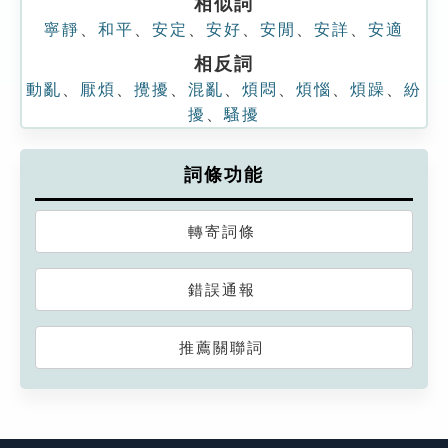
相似詞
寧靜
、
和平
、
安定
、
安好
、
安閒
、
安詳
、
安適
相反詞
動亂
、
厭煩
、
攪擾
、
混亂
、
煩悶
、
煩惱
、
煩躁
、
紛
擾
、
騷擾
詞條功能
轉寄詞條
錯誤通報
推薦關聯詞