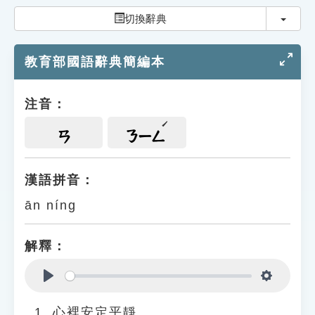
索引選單
切換
切換辭典
知識索引
教育部國語辭典簡編本
單字索引
生命大百科索引
注音：
遊戲專區
ㄢ
ㄋㄧㄥ
教學應用
漢語拼音：
ān níng
貓頭鷹博士
解釋：
Play
Settings
心裡安定平靜。