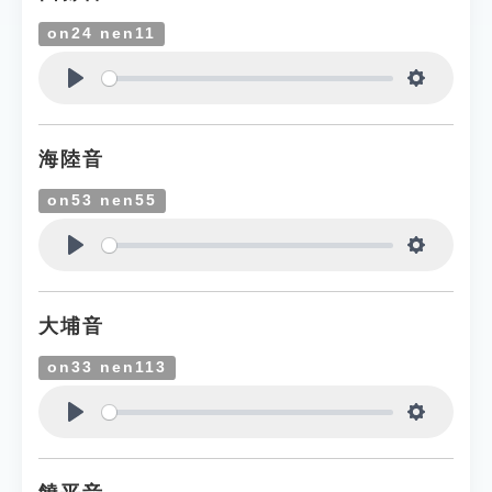
on24 nen11
Play
Settings
海陸音
on53 nen55
Play
Settings
大埔音
on33 nen113
Play
Settings