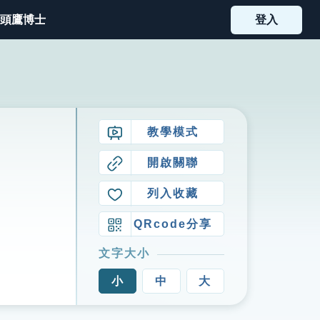
頭鷹博士
登入
教學模式
開啟關聯
列入收藏
QRcode分享
文字大小
小
中
大