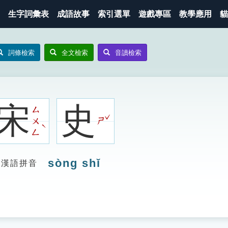
生字詞彙表
成語故事
索引選單
遊戲專區
教學應用
貓
詞條檢索
全文檢索
音讀檢索
宋
史
ㄙ
ˇ
ㄨ
ㄕ
ˋ
ㄥ
sòng shǐ
漢語拼音