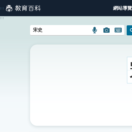
跳
網站導覽
:::
到
主
:::
要
內
語
圖
開
容
言
片
啟
搜
搜
鍵
尋
尋
盤
圖
圖
圖
示
示
示