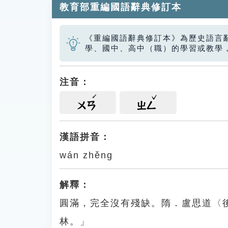
教育部重編國語辭典修訂本
《重編國語辭典修訂本》為歷史語言
學、國中、高中（職）的學習或教學
注音：
ㄨㄢ
ㄓㄥ
漢語拼音：
wán zhěng
解釋：
圓滿，完全沒有殘缺。隋．盧思道〈
林。」