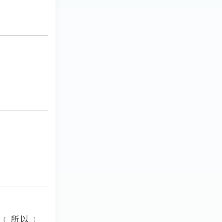
所﹝所以﹞