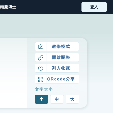
頭鷹博士
登入
教學模式
開啟關聯
列入收藏
QRcode分享
文字大小
小
中
大