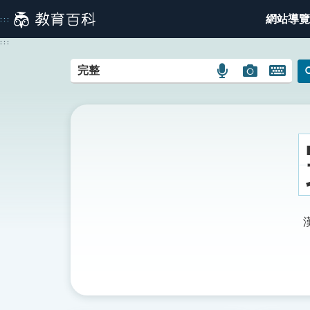
跳
網站導覽
:::
到
主
:::
要
內
語
圖
開
容
言
片
啟
搜
搜
鍵
尋
尋
盤
圖
圖
圖
示
示
示