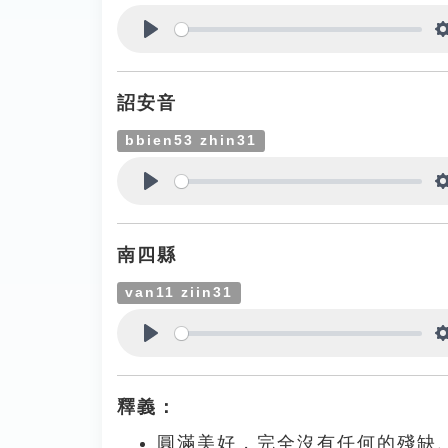
Play
詔安音
bbien53 zhin31
Play
南四縣
van11 ziin31
Play
釋義：
圓滿美好，完全沒有任何的殘缺