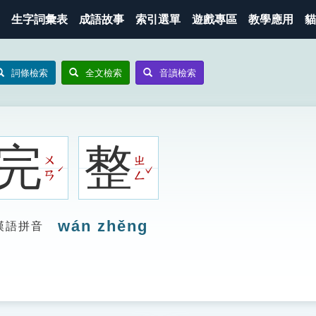
生字詞彙表
成語故事
索引選單
遊戲專區
教學應用
貓
詞條檢索
全文檢索
音讀檢索
完
整
ㄨ
ㄓ
ˇ
ˊ
ㄢ
ㄥ
wán zhěng
漢語拼音