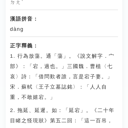
ㄉㄤˋ
漢語拼音：
dàng
正字釋義：
1. 行為放蕩。通「蕩」。《說文解字．宀
部》：「宕，過也。」三國魏．曹植〈七
哀〉詩：「借問歎者誰，言是宕子妻。」
宋．蘇軾〈王子立墓誌銘〉：「人人自
重，不敢嬉宕。」
2. 拖延、延遲。如：「延宕」。《二十年
目睹之怪現狀》第五二回：「這一百吊，