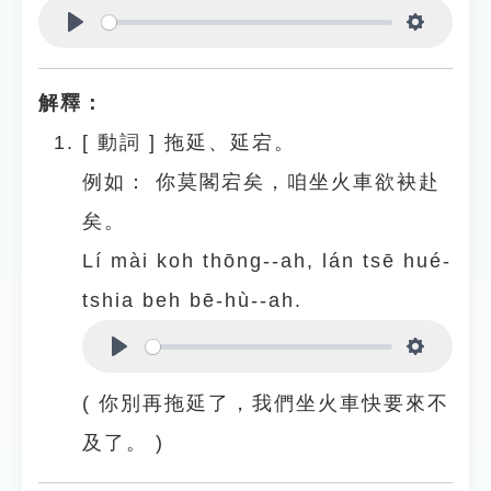
Play
Settings
解釋：
[
動詞
]
拖延、延宕。
例如：
你莫閣宕矣，咱坐火車欲袂赴
矣。
Lí mài koh thōng--ah, lán tsē hué-
tshia beh bē-hù--ah.
Play
Settings
( 你別再拖延了，我們坐火車快要來不
及了。 )