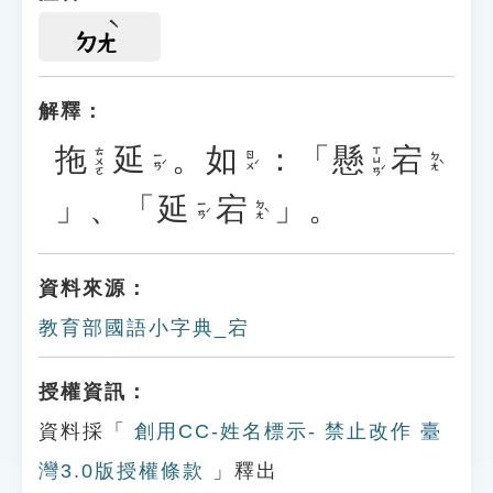
ㄉㄤ
解釋：
拖
延
。
如
：「
懸
宕
ㄒㄩㄢˊ
ㄊㄨㄛ
ㄧㄢˊ
ㄖㄨˊ
ㄉㄤˋ
」、「
延
宕
」。
ㄧㄢˊ
ㄉㄤˋ
資料來源：
教育部國語小字典_宕
授權資訊：
資料採「
創用CC-姓名標示- 禁止改作 臺
灣3.0版授權條款
」釋出