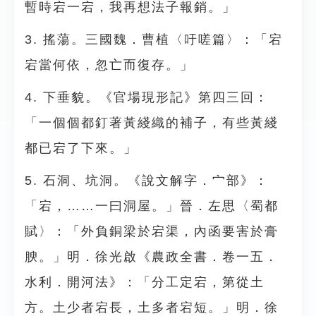
暫時宕一宕，我再想法子報銷。」
3. 搖蕩。三國魏．曹植〈吁嗟篇〉：「宕
宕當何依，忽亡而復存。」
4. 下垂貌。《官場現形記》第四三回：
「一個個都釘著黃綫織的補子，有些黃綫
都已宕了下來。」
5. 石洞、坑洞。《說文解字．宀部》：
「宕，……一曰洞屋。」晉．左思〈蜀都
賦〉：「外負銅梁於宕渠，內函要害於膏
腴。」明．徐光啟《農政全書．卷一五．
水利．開河法》：「分工定宕，第從土
方。土少者宕長，土多者宕短。」明．徐