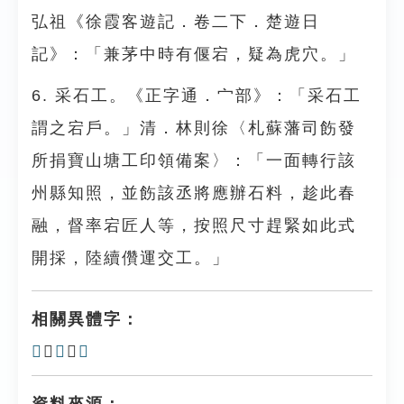
弘祖《徐霞客遊記．卷二下．楚遊日
記》：「兼茅中時有偃宕，疑為虎穴。」
6. 采石工。《正字通．宀部》：「采石工
謂之宕戶。」清．林則徐〈札蘇藩司飭發
所捐寶山塘工印領備案〉：「一面轉行該
州縣知照，並飭該丞將應辦石料，趁此春
融，督率宕匠人等，按照尺寸趕緊如此式
開採，陸續儹運交工。」
相關異體字：
𥥔
、
雼
、
𡇵