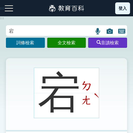
跳
登入
:::
到
主
:::
要
內
語
圖
開
容
注音索引圖示
筆畫索引圖示
部首索引表圖示
言
片
啟
詞條檢索
全文檢索
音讀檢索
搜
搜
鍵
尋
尋
盤
圖
圖
圖
示
示
示
宕
ㄉ
網站導覽
ˋ
ㄤ
生字詞彙表
成語故事