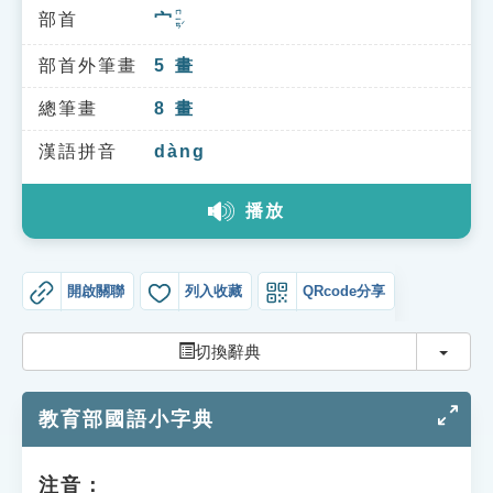
索引選單
ㄇㄧㄢˊ
部首
宀
知識索引
部首外筆畫
5
畫
單字索引
總筆畫
8
畫
生命大百科索引
漢語拼音
dàng
遊戲專區
播放
教學應用
開啟關聯
列入收藏
QRcode分享
貓頭鷹博士
切換
切換辭典
教育部國語小字典
注音：