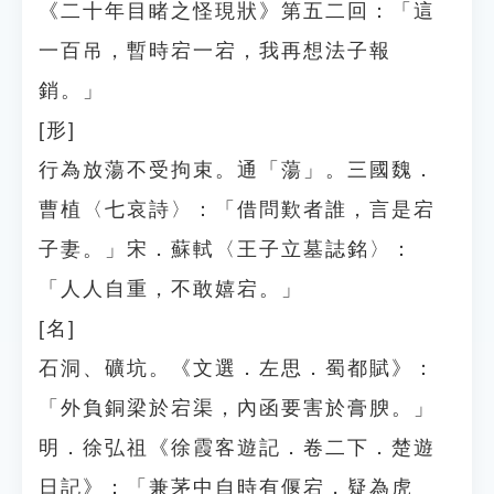
《二十年目睹之怪現狀》第五二回：「這
一百吊，暫時宕一宕，我再想法子報
銷。」
[形]
行為放蕩不受拘束。通「蕩」。三國魏．
曹植〈七哀詩〉：「借問歎者誰，言是宕
子妻。」宋．蘇軾〈王子立墓誌銘〉：
「人人自重，不敢嬉宕。」
[名]
石洞、礦坑。《文選．左思．蜀都賦》：
「外負銅梁於宕渠，內函要害於膏腴。」
明．徐弘祖《徐霞客遊記．卷二下．楚遊
日記》：「兼茅中自時有偃宕，疑為虎