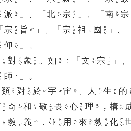
派
」、「
北
宗
」、「
南
宗
ㄨㄥ
ㄗㄨㄥ
ㄆㄞˋ
ㄅㄟˇ
ㄋㄢˊ
「
宗
旨
」、「
宗
祖
國
」。
ㄍㄨㄛˊ
ㄗㄨㄥ
ㄗㄨㄥ
ㄗㄨˇ
ㄓˇ
仰
」。
ㄨㄥ
ㄧㄤˇ
的
對
象
。
如
：「
文
宗
」、
ㄉㄨㄟˋ
ㄒㄧㄤˋ
ㄗㄨㄥ
˙ㄉㄜ
ㄖㄨˊ
ㄨㄣˊ
師
」。
ㄨㄥ
ㄕ
類
對
於
宇
宙
、
人
生
的
ㄉㄨㄟˋ
˙ㄉ
ㄌㄟˋ
ㄓㄡˋ
ㄖㄣˊ
ㄕㄥ
ㄩˊ
ㄩˇ
驚
奇
和
敬
畏
心
理
，
構
ㄐㄧㄥˋ
ㄐㄧㄥ
ㄒㄧㄣ
ㄑㄧˊ
ㄏㄢˋ
ㄨㄟˋ
ㄌㄧˇ
ㄍㄡˋ
的
教
義
，
並
用
來
教
化
ㄐㄧㄠˋ
ㄅㄧㄥˋ
ㄐㄧㄠˋ
ㄏㄨㄚˋ
˙ㄉㄜ
ㄩㄥˋ
ㄌㄞˊ
ㄧˋ