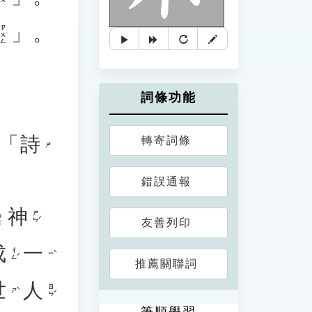
」。
ㄗㄨㄥ
詞條功能
「
詩
轉寄詞條
ㄕ
錯誤通報
神
ㄜ
ㄕㄣˊ
友善列印
成
一
ㄔㄥˊ
ㄧˋ
推薦關聯詞
世
人
ㄖㄣˊ
ㄕˋ
筆順學習