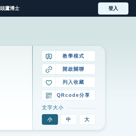
頭鷹博士
登入
教學模式
開啟關聯
列入收藏
QRcode分享
文字大小
小
中
大