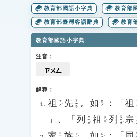
教育部國語小字典
教育部
教育部臺灣客語辭典
教育
教育部國語小字典
注音：
ㄗㄨㄥ
解釋：
祖
先
。
如
：「
祖
ㄒㄧㄢ
ㄗㄨˇ
ㄖㄨˊ
ㄗ
」、「
列
祖
列
宗
ㄌㄧㄝˋ
ㄌㄧㄝˋ
ㄗ
ㄗㄨˇ
家
族
。
如
：「
同
ㄊ
ㄐㄧㄚ
ㄗㄨˊ
ㄖㄨˊ