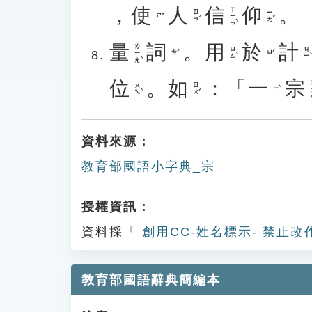
，
使
人
信
仰
。
ㄒㄧㄣˋ
ㄖㄣˊ
ㄧㄤˇ
ㄕˇ
量
詞
。
用
於
計
ㄌㄧㄤˋ
ㄩㄥˋ
ㄐㄧˋ
ㄘˊ
ㄩˊ
位
。
如
：「
一
宗
ㄗ
ㄨㄟˋ
ㄖㄨˊ
ㄧˋ
資料來源：
教育部國語小字典_宗
授權資訊：
資料採「
創用CC-姓名標示- 禁止改
教育部國語辭典簡編本