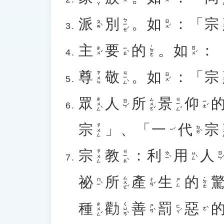
派
別
。
如
：「
宗
ㄅㄧㄝˊ
ㄗ
ㄆㄞˋ
ㄖㄨˊ
主
要
的
。
如
：
˙ㄉㄜ
ㄓㄨˇ
ㄧㄠˋ
ㄖㄨˊ
尊
敬
。
如
：「
宗
ㄐㄧㄥˋ
ㄗㄨㄣ
ㄗ
ㄖㄨˊ
眾
人
所
景
仰
ㄓㄨㄥˋ
ㄙㄨㄛˇ
ㄐㄧㄥˇ
ㄖㄣˊ
ㄧㄤˇ
宗
」、「
一
代
宗
ㄗㄨㄥ
ㄗ
ㄉㄞˋ
ㄧˊ
宗
教
：
利
用
人
ㄐㄧㄠˋ
ㄗㄨㄥ
ㄌㄧˋ
ㄩㄥˋ
ㄖㄣˊ
祕
所
產
生
的
ㄙㄨㄛˇ
˙ㄉㄜ
ㄇㄧˋ
ㄔㄢˇ
ㄕㄥ
種
勸
善
罰
惡
ㄓㄨㄥˇ
ㄑㄩㄢˋ
ㄕㄢˋ
ㄈㄚˊ
ㄜˋ