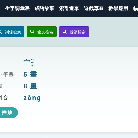
生字詞彙表
成語故事
索引選單
遊戲專區
教學應用
貓
詞條檢索
全文檢索
音讀檢索
ㄇㄧㄢˊ
宀
5
畫
外筆畫
8
畫
畫
zōng
拼音
播放