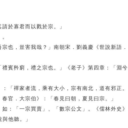
其請於寡君而以戮於宗。」
」。
晉吾宗也，豈害我哉？」南朝宋．劉義慶《世說新語
：「禮賓矜窮，禮之宗也。」《老子》第四章：「淵
辨》：「禪家者流，乘有大小，宗有南北，道有邪正
．春官．大宗伯》：「春見曰朝，夏見曰宗。」
位。如：「一宗買賣」、「數宗公文」。《儒林外史
說與他聽。」