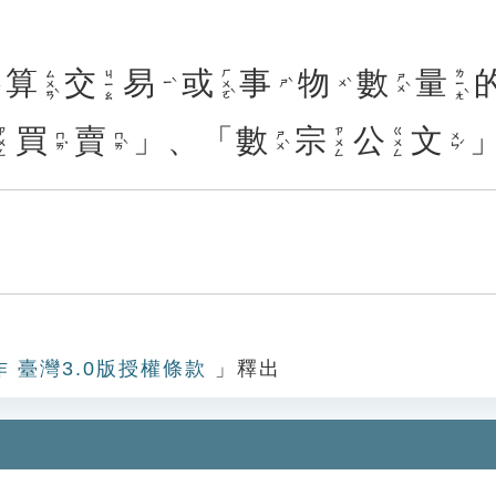
算
交
易
或
事
物
數
量
ㄙㄨㄢˋ
ㄏㄨㄛˋ
ㄌㄧㄤˋ
ㄐㄧㄠ
ㄕㄨˋ
ㄧˋ
ㄕˋ
ㄨˋ
買
賣
」、「
數
宗
公
文
ㄨㄥ
ㄗㄨㄥ
ㄍㄨㄥ
ㄇㄞˇ
ㄇㄞˋ
ㄕㄨˋ
ㄨㄣˊ
作 臺灣3.0版授權條款
」釋出