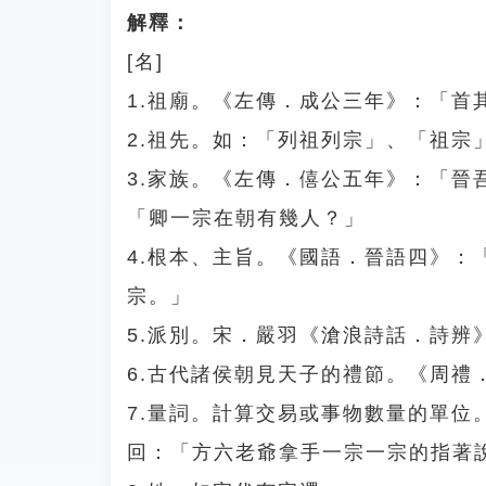
解釋：
[名]
1.祖廟。《左傳．成公三年》：「首
2.祖先。如：「列祖列宗」、「祖宗
3.家族。《左傳．僖公五年》：「
「卿一宗在朝有幾人？」
4.根本、主旨。《國語．晉語四》
宗。」
5.派別。宋．嚴羽《滄浪詩話．詩
6.古代諸侯朝見天子的禮節。《周禮
7.量詞。計算交易或事物數量的單
回：「方六老爺拿手一宗一宗的指著