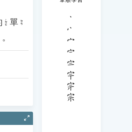
的
單
˙ㄉㄜ
ㄉㄢ
」。