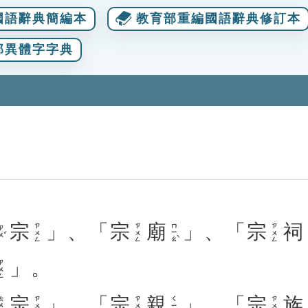
國語辭典簡編本
教育部重編國語辭典修訂本
部異體字字典
宗
」、「
宗
廟
」、「
宗
祠
ㄇㄧㄠˋ
ㄗㄨㄥ
ㄗㄨㄥ
ㄗㄨㄥ
ㄨˇ
」。
ㄨㄥ
宗
」、「
宗
親
」、「
宗
族
ㄨㄥˊ
ㄗㄨㄥ
ㄗㄨㄥ
ㄑㄧㄣ
ㄗㄨㄥ