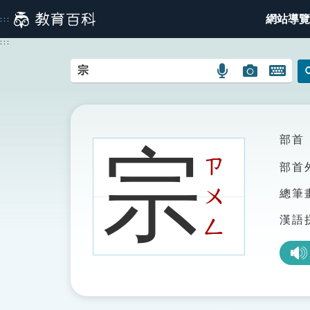
跳
網站導覽
:::
到
主
:::
要
內
語
圖
開
容
言
片
啟
搜
搜
鍵
尋
尋
盤
圖
圖
圖
部首
宗
示
示
示
ㄗ
部首
ㄨ
總筆
漢語
ㄥ