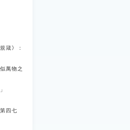
．規箴》：
兮似萬物之
。」
》第四七