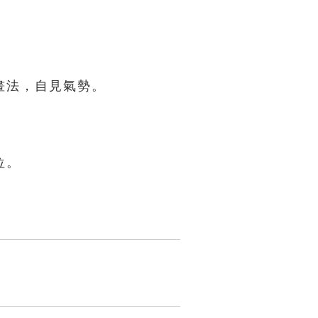
畫法，自見氣勢。
位。