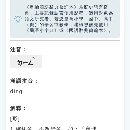
《重編國語辭典修訂本》為歷史語言辭
典，主要記錄語言使用歷程，適用對象為
語文研究者。若您是為小學、國中、高中
（職）的學習或教學，建議您優先使用
《國語小字典》或《國語辭典簡編本》。
注音：
ㄉㄧㄥ
漢語拼音：
dìng
解釋：
[形]
1.確切的、不改變的。如：「定理」、