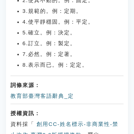
2.使其不動的。例：固定。
3.規範的。例：定期。
4.使平靜穩固。例：平定。
5.確立。例：決定。
6.訂立。例：製定。
7.必然。例：定著。
8.表示而已。例：定定。
詞條來源：
教育部臺灣客語辭典_定
授權資訊：
資料採「
創用CC-姓名標示-非商業性-禁