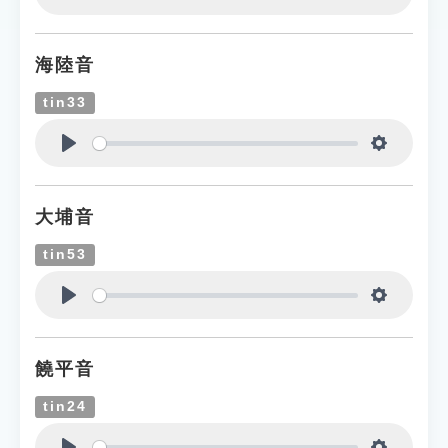
Play
Settings
海陸音
tin33
Play
Settings
大埔音
tin53
Play
Settings
饒平音
tin24