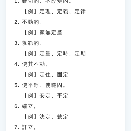
確切的、不改變的。
【例】定理、定義、定律
不動的。
【例】家無定產
規範的。
【例】定量、定時、定期
使其不動。
【例】定住、固定
使平靜、使穩固。
【例】安定、平定
確立。
【例】決定、裁定
訂立。