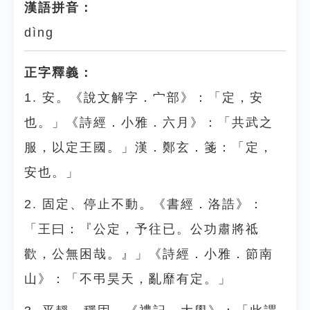
漢語拼音：
dìng
正字釋義：
1. 安。《說文解字．宀部》：「定，安
也。」《詩經．小雅．六月》：「共武之
服，以定王國。」漢．鄭玄．箋：「定，
安也。」
2. 固定、停止不動。《書經．洛誥》：
「王曰：『公定，予往已。公功肅將祗
歡，公無困哉。』」《詩經．小雅．節南
山》：「不弔昊天，亂靡有定。」