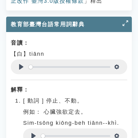
止改作 臺灣3.0版授權條款
」釋出
教育部臺灣台語常用詞辭典
音讀：
【白】tiānn
Play
Settings
解釋：
[
動詞
]
停止、不動。
例如：
心臟強欲定去。
Sim-tsōng kiōng-beh tiānn--khì.