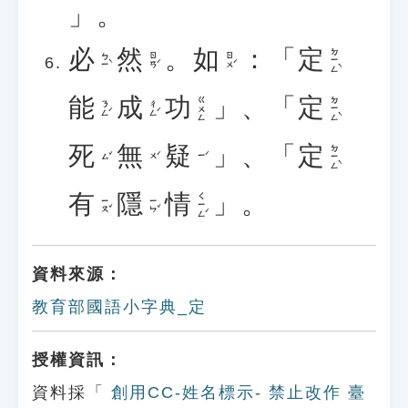
」。
必
然
。
如
：「
定
ㄉㄧㄥˋ
ㄅㄧˋ
ㄖㄢˊ
ㄖㄨˊ
能
成
功
」、「
定
ㄉㄧㄥˋ
ㄍㄨㄥ
ㄋㄥˊ
ㄔㄥˊ
死
無
疑
」、「
定
ㄉㄧㄥˋ
ㄙˇ
ㄨˊ
ㄧˊ
有
隱
情
」。
ㄑㄧㄥˊ
ㄧㄡˇ
ㄧㄣˇ
資料來源：
教育部國語小字典_定
授權資訊：
資料採「
創用CC-姓名標示- 禁止改作 臺