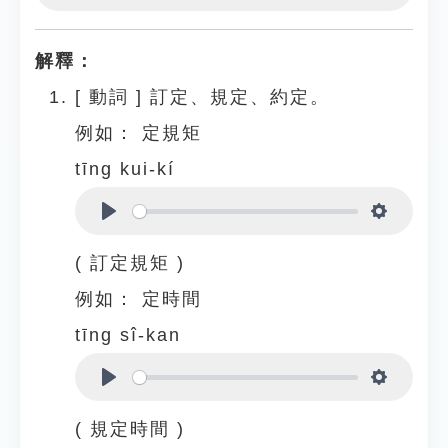
Play
Settings
解釋：
[
動詞
]
訂定、規定、約定。
例如：
定規矩
tīng kui-kí
Play
Settings
( 訂定規矩 )
例如：
定時間
tīng sî-kan
Play
Settings
( 規定時間 )