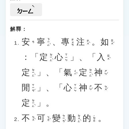
ㄉㄧㄥ
解釋：
安
寧
、
專
注
。
如
ㄋㄧㄥˊ
ㄓㄨㄢ
ㄓㄨˋ
ㄖㄨˊ
ㄢ
：「
定
心
」、「
入
ㄉㄧㄥˋ
ㄒㄧㄣ
ㄖㄨˋ
定
」、「
氣
定
神
ㄉㄧㄥˋ
ㄉㄧㄥˋ
ㄑㄧˋ
ㄕㄣˊ
閒
」、「
心
神
不
ㄒㄧㄢˊ
ㄒㄧㄣ
ㄕㄣˊ
ㄅㄨˊ
定
」。
ㄉㄧㄥˋ
不
可
變
動
的
。
ㄅㄧㄢˋ
ㄉㄨㄥˋ
˙ㄉㄜ
ㄅㄨˋ
ㄎㄜˇ