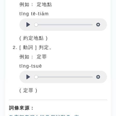
例如：
定地點
tīng tē-tiám
Play
Settings
( 約定地點 )
[
動詞
]
判定。
例如：
定罪
tīng-tsuē
Play
Settings
( 定罪 )
詞條來源：