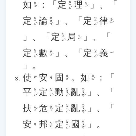
如
：「
定
理
」、「
ㄉㄧㄥˋ
ㄖㄨˊ
ㄌㄧˇ
定
論
」、「
定
律
ㄉㄧㄥˋ
ㄌㄨㄣˋ
ㄉㄧㄥˋ
ㄌㄩˋ
」、「
定
局
」、「
ㄉㄧㄥˋ
ㄐㄩˊ
定
數
」、「
定
義
ㄉㄧㄥˋ
ㄉㄧㄥˋ
ㄕㄨˋ
ㄧˋ
」。
使
安
固
。
如
：「
ㄍㄨˋ
ㄖㄨˊ
ㄕˇ
ㄢ
平
定
動
亂
」、「
ㄆㄧㄥˊ
ㄉㄧㄥˋ
ㄉㄨㄥˋ
ㄌㄨㄢˋ
扶
危
定
亂
」、「
ㄉㄧㄥˋ
ㄌㄨㄢˋ
ㄈㄨˊ
ㄨㄟˊ
安
邦
定
國
」。
ㄉㄧㄥˋ
ㄍㄨㄛˊ
ㄅㄤ
ㄢ