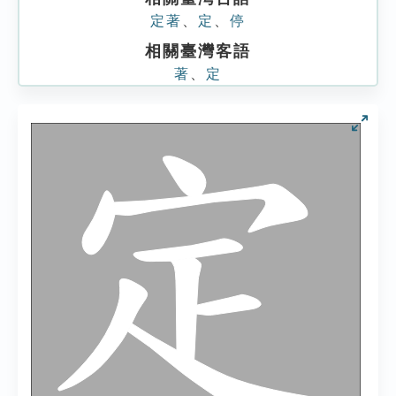
定著
、
定
、
停
相關臺灣客語
著
、
定