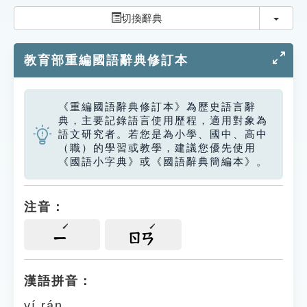
索引選單
切換
切換辭典
知識索引
教育部重編國語辭典修訂本
單字索引
生命大百科索引
《重編國語辭典修訂本》為歷史語言辭
典，主要記錄語言使用歷程，適用對象為
遊戲專區
語文研究者。若您是為小學、國中、高中
（職）的學習或教學，建議您優先使用
《國語小字典》或《國語辭典簡編本》。
教學應用
貓頭鷹博士
注音：
ㄧ
ㄖㄢ
漢語拼音：
yí rán