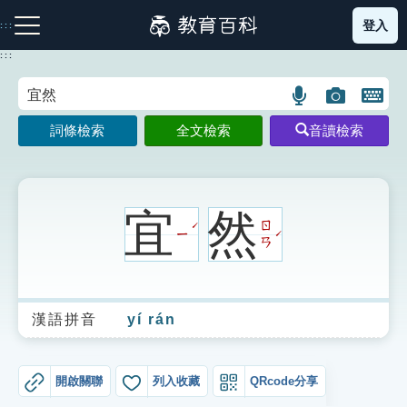
跳
登入
:::
到
主
:::
要
內
語
圖
開
容
注音索引圖示
筆畫索引圖示
部首索引表圖示
言
片
啟
詞條檢索
全文檢索
音讀檢索
搜
搜
鍵
尋
尋
盤
圖
圖
圖
示
示
示
宜
然
ㄖ
ˊ
ㄧ
ˊ
ㄢ
網站導覽
漢語拼音
yí rán
生字詞彙表
成語故事
開啟關聯
列入收藏
QRcode分享