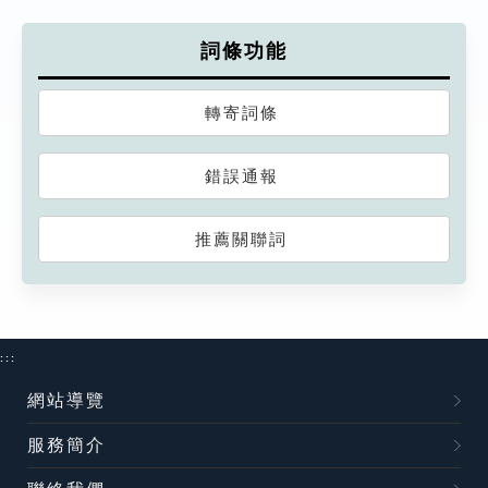
詞條功能
轉寄詞條
錯誤通報
推薦關聯詞
:::
網站導覽
服務簡介