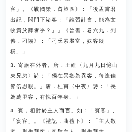
客」。《戰國策．齊策四》：「後孟嘗君
出記，問門下諸客：『誰習計會，能為文
收責於薛者乎？』」《晉書．卷六九．列
傳．刁協》：「刁氏素殷富，奴客縱
橫。」
3. 寄旅在外者。唐．王維〈九月九日憶山
東兄弟〉詩：「獨在異鄉為異客，每逢佳
節倍思親。」唐．杜甫〈中夜〉詩：「長
為萬里客，有愧百年身。」
4. 賓，相對於主人而言。如：「賓客」、
「宴客」。《禮記．曲禮下》：「主人敬
客，則先拜客；客敬主人，則先拜主