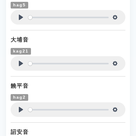
hag5
Play
Settings
大埔音
kag21
Play
Settings
饒平音
hag2
Play
Settings
詔安音