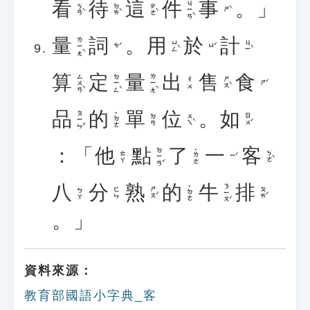
看
待
這
件
事
。」
ㄐㄧㄢˋ
ㄎㄢˋ
ㄉㄞˋ
ㄓㄜˋ
ㄕˋ
量
詞
。
用
於
計
ㄌㄧㄤˋ
ㄩㄥˋ
ㄐㄧˋ
ㄘˊ
ㄩˊ
算
定
量
出
售
食
ㄙㄨㄢˋ
ㄉㄧㄥˋ
ㄌㄧㄤˋ
ㄕㄡˋ
ㄔㄨ
ㄕˊ
品
的
單
位
。
如
ㄆㄧㄣˇ
˙ㄉㄜ
ㄨㄟˋ
ㄖㄨˊ
ㄉㄢ
：「
他
點
了
一
客
ㄉㄧㄢˇ
˙ㄌㄜ
ㄎㄜˋ
ㄊㄚ
ㄧˊ
八
分
熟
的
牛
排
ㄋㄧㄡˊ
˙ㄉㄜ
ㄕㄡˊ
ㄆㄞˊ
ㄅㄚ
ㄈㄣ
。」
資料來源：
教育部國語小字典_客