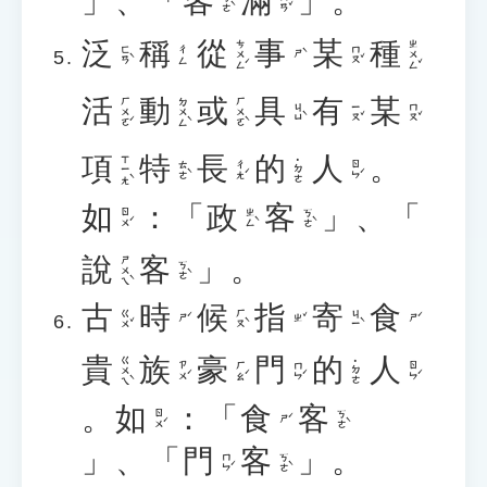
」、「
客
滿
」。
ㄎㄜˋ
ㄇㄢˇ
泛
稱
從
事
某
種
ㄘㄨㄥˊ
ㄓㄨㄥˇ
ㄈㄢˋ
ㄇㄡˇ
ㄔㄥ
ㄕˋ
活
動
或
具
有
某
ㄏㄨㄛˊ
ㄉㄨㄥˋ
ㄏㄨㄛˋ
ㄐㄩˋ
ㄧㄡˇ
ㄇㄡˇ
項
特
長
的
人
。
ㄒㄧㄤˋ
˙ㄉㄜ
ㄊㄜˋ
ㄔㄤˊ
ㄖㄣˊ
如
：「
政
客
」、「
ㄖㄨˊ
ㄓㄥˋ
ㄎㄜˋ
說
客
」。
ㄕㄨㄟˋ
ㄎㄜˋ
古
時
候
指
寄
食
ㄍㄨˇ
ㄏㄡˋ
ㄐㄧˋ
ㄕˊ
ㄓˇ
ㄕˊ
貴
族
豪
門
的
人
ㄍㄨㄟˋ
˙ㄉㄜ
ㄗㄨˊ
ㄏㄠˊ
ㄇㄣˊ
ㄖㄣˊ
。
如
：「
食
客
ㄖㄨˊ
ㄎㄜˋ
ㄕˊ
」、「
門
客
」。
ㄇㄣˊ
ㄎㄜˋ