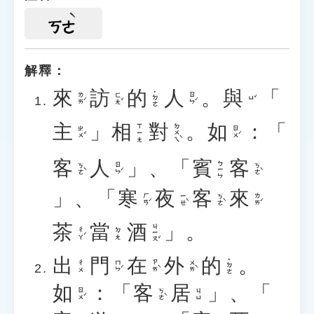
ㄎㄜ
解釋：
來
訪
的
人
。
與
「
˙ㄉㄜ
ㄌㄞˊ
ㄈㄤˇ
ㄖㄣˊ
ㄩˇ
主
」
相
對
。
如
：「
ㄉㄨㄟˋ
ㄒㄧㄤ
ㄓㄨˇ
ㄖㄨˊ
客
人
」、「
賓
客
ㄅㄧㄣ
ㄎㄜˋ
ㄖㄣˊ
ㄎㄜˋ
」、「
寒
夜
客
來
ㄏㄢˊ
ㄧㄝˋ
ㄎㄜˋ
ㄌㄞˊ
茶
當
酒
」。
ㄐㄧㄡˇ
ㄔㄚˊ
ㄉㄤ
出
門
在
外
的
。
˙ㄉㄜ
ㄇㄣˊ
ㄗㄞˋ
ㄨㄞˋ
ㄔㄨ
如
：「
客
居
」、「
ㄖㄨˊ
ㄎㄜˋ
ㄐㄩ