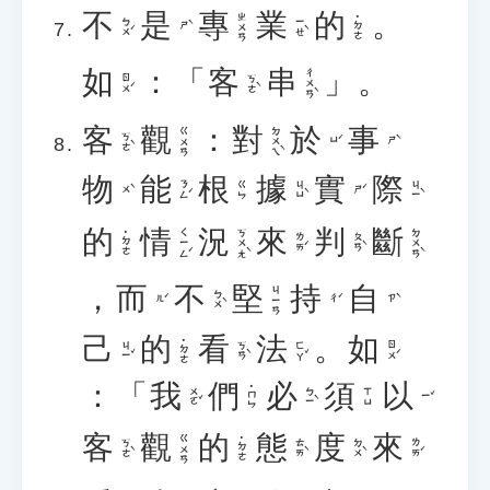
不
是
專
業
的
。
ㄓㄨㄢ
˙ㄉㄜ
ㄅㄨˊ
ㄧㄝˋ
ㄕˋ
如
：「
客
串
」。
ㄔㄨㄢˋ
ㄖㄨˊ
ㄎㄜˋ
客
觀
：
對
於
事
ㄉㄨㄟˋ
ㄍㄨㄢ
ㄎㄜˋ
ㄩˊ
ㄕˋ
物
能
根
據
實
際
ㄋㄥˊ
ㄐㄩˋ
ㄐㄧˋ
ㄍㄣ
ㄨˋ
ㄕˊ
的
情
況
來
判
斷
ㄑㄧㄥˊ
ㄎㄨㄤˋ
ㄉㄨㄢˋ
˙ㄉㄜ
ㄌㄞˊ
ㄆㄢˋ
，
而
不
堅
持
自
ㄐㄧㄢ
ㄅㄨˋ
ㄦˊ
ㄔˊ
ㄗˋ
己
的
看
法
。
如
˙ㄉㄜ
ㄐㄧˇ
ㄎㄢˋ
ㄈㄚˇ
ㄖㄨˊ
：「
我
們
必
須
以
˙ㄇㄣ
ㄨㄛˇ
ㄅㄧˋ
ㄒㄩ
ㄧˇ
客
觀
的
態
度
來
ㄍㄨㄢ
˙ㄉㄜ
ㄎㄜˋ
ㄊㄞˋ
ㄉㄨˋ
ㄌㄞˊ