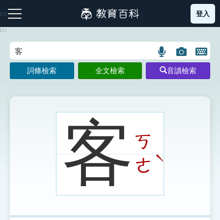
跳
登入
:::
到
主
:::
要
內
語
圖
開
容
注音索引圖示
筆畫索引圖示
部首索引表圖示
言
片
啟
詞條檢索
全文檢索
音讀檢索
搜
搜
鍵
尋
尋
盤
圖
圖
圖
示
示
示
客
ㄎ
網站導覽
ˋ
ㄜ
生字詞彙表
成語故事