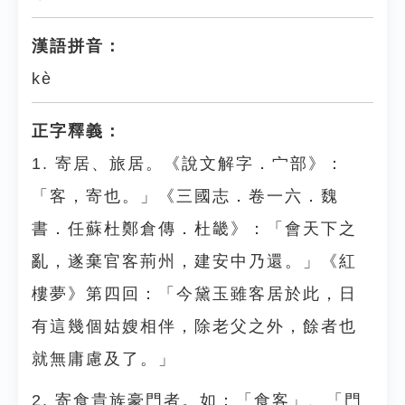
漢語拼音：
kè
正字釋義：
1. 寄居、旅居。《說文解字．宀部》：
「客，寄也。」《三國志．卷一六．魏
書．任蘇杜鄭倉傳．杜畿》：「會天下之
亂，遂棄官客荊州，建安中乃還。」《紅
樓夢》第四回：「今黛玉雖客居於此，日
有這幾個姑嫂相伴，除老父之外，餘者也
就無庸慮及了。」
2. 寄食貴族豪門者。如：「食客」、「門