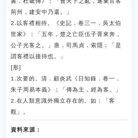
書．杜畿傳》：「會天下之亂，遂棄官客
荊州，建安中乃還。」
2.以客禮相待。《史記．卷三一．吳太伯
世家》：「五年，楚之亡臣伍子胥來奔，
公子光客之。」唐．司馬貞．索隱：「是
謂客禮以接待也。」
[形]
1.次要的。清．顧炎武《日知錄．卷一．
朱子周易本義》：「傳為主，經為客。」
2.在人類意識外獨立存在的。如：「客
觀」。
資料來源：