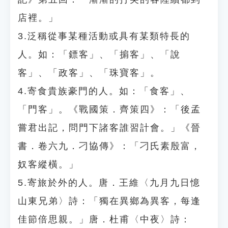
店裡。」
3.泛稱從事某種活動或具有某類特長的
人。如：「鏢客」、「掮客」、「說
客」、「政客」、「珠寶客」。
4.寄食貴族豪門的人。如：「食客」、
「門客」。《戰國策．齊策四》：「後孟
嘗君出記，問門下諸客誰習計會。」《晉
書．卷六九．刁協傳》：「刁氏素殷富，
奴客縱橫。」
5.寄旅於外的人。唐．王維〈九月九日憶
山東兄弟〉詩：「獨在異鄉為異客，每逢
佳節倍思親。」唐．杜甫〈中夜〉詩：