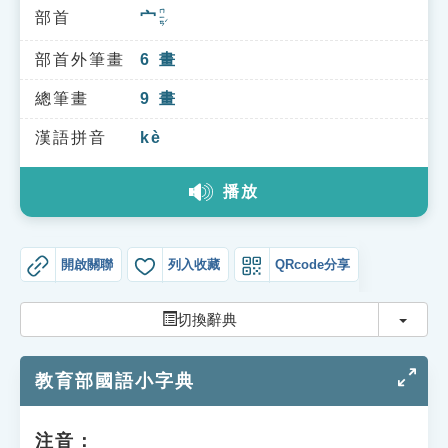
索引選單
ㄇㄧㄢˊ
部首
宀
知識索引
部首外筆畫
6
畫
單字索引
總筆畫
9
畫
生命大百科索引
漢語拼音
kè
遊戲專區
播放
教學應用
開啟關聯
列入收藏
QRcode分享
貓頭鷹博士
切換
切換辭典
教育部國語小字典
注音：