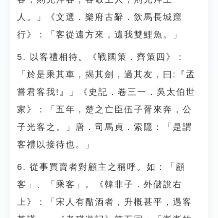
人。」《文選．樂府古辭．飲馬長城窟
行》：「客從遠方來，遺我雙鯉魚。」
5. 以客禮相待。《戰國策．齊策四》：
「於是乘其車，揭其劍，過其友，曰:『孟
嘗君客我!』」《史記．卷三一．吳太伯世
家》：「五年，楚之亡臣伍子胥來奔，公
子光客之。」唐．司馬貞．索隱：「是謂
客禮以接待也。」
6. 從事買賣者對顧主之稱呼。如：「顧
客」、「乘客」。《韓非子．外儲說右
上》：「宋人有酤酒者，升概甚平，遇客