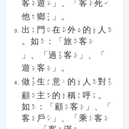
客
遊
」、「
客
死
ㄎㄜˋ
ㄧㄡˊ
ㄎㄜˋ
ㄙˇ
他
鄉
」。
ㄒㄧㄤ
ㄊㄚ
出
門
在
外
的
人
˙ㄉㄜ
ㄇㄣˊ
ㄗㄞˋ
ㄨㄞˋ
ㄖㄣˊ
ㄔㄨ
。
如
：「
旅
客
ㄖㄨˊ
ㄌㄩˇ
ㄎㄜˋ
」、「
過
客
」、「
ㄍㄨㄛˋ
ㄎㄜˋ
遊
客
」。
ㄧㄡˊ
ㄎㄜˋ
做
生
意
的
人
對
ㄗㄨㄛˋ
ㄉㄨㄟˋ
˙ㄉㄜ
ㄖㄣˊ
ㄕㄥ
˙ㄧ
顧
主
的
稱
呼
。
˙ㄉㄜ
ㄍㄨˋ
ㄓㄨˇ
ㄔㄥ
ㄏㄨ
如
：「
顧
客
」、「
ㄖㄨˊ
ㄍㄨˋ
ㄎㄜˋ
客
戶
」、「
乘
客
ㄎㄜˋ
ㄏㄨˋ
ㄔㄥˊ
ㄎㄜˋ