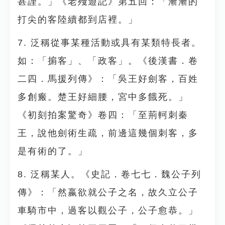
甚謹。」《老殘遊記》第五回：「漸漸的
打尖的客陸續都到店裡。」
7. 泛稱從事某種活動或具有某類特長者。
如：「掮客」、「政客」。《後漢書．卷
二四．馬援列傳》：「吳王好劍客，百姓
多創瘢。楚王好細腰，宮中多餓死。」
《初刻拍案驚奇》卷四：「至荊軻刺秦
王，說他劍術生疏，前邊這幾個刺客，多
是有術的了。」
8. 泛稱某人。《史記．卷七七．魏公子列
傳》：「然嬴欲就公子之名，故久立公子
車騎市中，過客以觀公子，公子愈恭。」