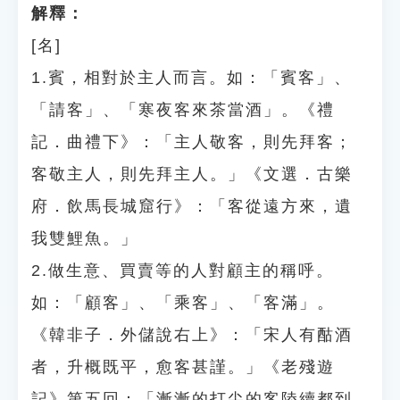
解釋：
[名]
1.賓，相對於主人而言。如：「賓客」、
「請客」、「寒夜客來茶當酒」。《禮
記．曲禮下》：「主人敬客，則先拜客；
客敬主人，則先拜主人。」《文選．古樂
府．飲馬長城窟行》：「客從遠方來，遺
我雙鯉魚。」
2.做生意、買賣等的人對顧主的稱呼。
如：「顧客」、「乘客」、「客滿」。
《韓非子．外儲說右上》：「宋人有酤酒
者，升概既平，愈客甚謹。」《老殘遊
記》第五回：「漸漸的打尖的客陸續都到