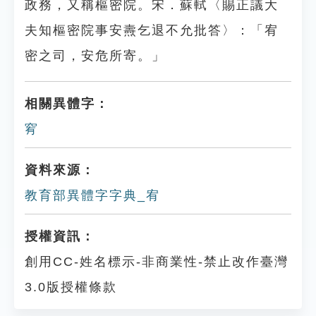
政務，又稱樞密院。宋．蘇軾〈賜正議大
夫知樞密院事安燾乞退不允批答〉：「宥
密之司，安危所寄。」
相關異體字：
䆜
資料來源：
教育部異體字字典_宥
授權資訊：
創用CC-姓名標示-非商業性-禁止改作臺灣
3.0版授權條款