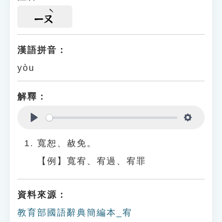
ㄧㄡ
漢語拼音：
yòu
解釋：
Play
Settings
寬恕、赦免。
【例】寬宥、宥過、宥罪
資料來源：
教育部國語辭典簡編本_宥