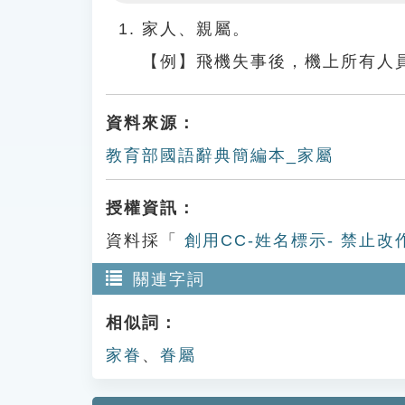
Play
家人、親屬。
【例】飛機失事後，機上所有人
資料來源：
教育部國語辭典簡編本_家屬
授權資訊：
資料採「
創用CC-姓名標示- 禁止改
關連字詞
相似詞：
家眷
、
眷屬