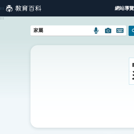
跳
網站導覽
:::
到
主
:::
要
內
語
圖
開
容
言
片
啟
搜
搜
鍵
尋
尋
盤
圖
圖
圖
示
示
示