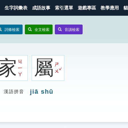
生字詞彙表
成語故事
索引選單
遊戲專區
教學應用
貓
詞條檢索
全文檢索
音讀檢索
家
屬
ㄐ
ㄕ
ㄧ
ˇ
ㄨ
ㄚ
jiā shǔ
漢語拼音