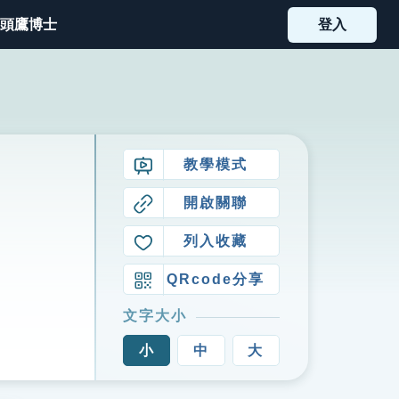
頭鷹博士
登入
教學模式
開啟關聯
列入收藏
QRcode分享
文字大小
小
中
大