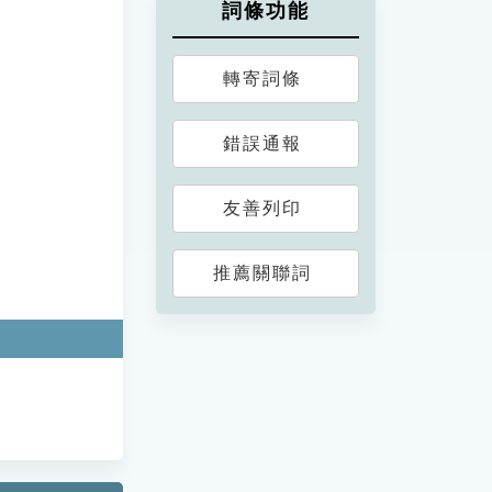
詞條功能
轉寄詞條
錯誤通報
友善列印
推薦關聯詞