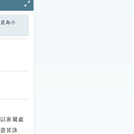
您是為小
勃以家屬處
，盡皆誅