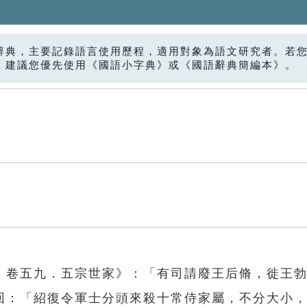
辭典，主要記錄語言使用歷程，適用對象為語文研究者。若
，建議您優先使用《國語小字典》或《國語辭典簡編本》。
．卷五九．五宗世家》：「有司請廢王后脩，徙王
回：「紹復令軍士分頭來殺十常侍家屬，不分大小