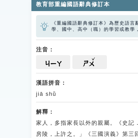
教育部重編國語辭典修訂本
《重編國語辭典修訂本》為歷史語言
學、國中、高中（職）的學習或教學
注音：
ㄐㄧㄚ
ㄕㄨ
漢語拼音：
jiā shǔ
解釋：
家人，多指家長以外的親屬。《史記
房陵，上許之。」《三國演義》第三