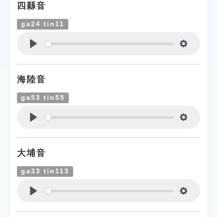
四縣音
ga24 tin11
Play
Settings
海陸音
ga53 tin55
Play
Settings
大埔音
ga33 tin113
Play
Settings