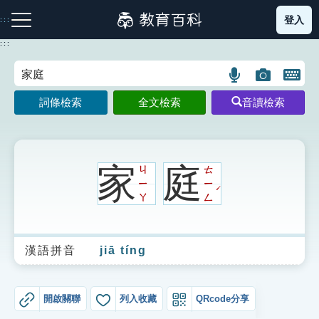
跳
登入
:::
到
主
:::
要
內
語
圖
開
容
注音索引圖示
筆畫索引圖示
部首索引表圖示
言
片
啟
詞條檢索
全文檢索
音讀檢索
搜
搜
鍵
尋
尋
盤
圖
圖
圖
示
示
示
家
庭
ㄐ
ㄊ
ㄧ
ㄧ
ˊ
ㄚ
ㄥ
網站導覽
漢語拼音
jiā tíng
生字詞彙表
成語故事
開啟關聯
列入收藏
QRcode分享