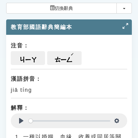
索引選單
切換
切換辭典
知識索引
教育部國語辭典簡編本
單字索引
生命大百科索引
注音：
遊戲專區
ㄐㄧㄚ
ㄊㄧㄥ
教學應用
漢語拼音：
jiā tíng
貓頭鷹博士
解釋：
Play
Settings
一種以婚姻、血緣、收養或同居等關