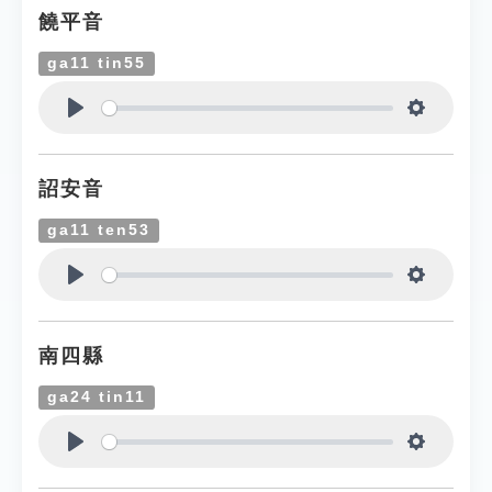
饒平音
ga11 tin55
Play
Settings
詔安音
ga11 ten53
Play
Settings
南四縣
ga24 tin11
Play
Settings