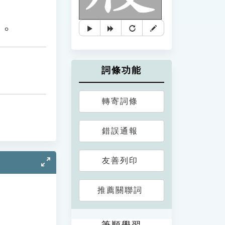
」。
詞條功能
轉寄詞條
錯誤通報
友善列印
推薦關聯詞
筆順學習