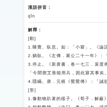
漢語拼音：
qǐn
解釋：
[動]
1.睡覺、臥息。如：「小寢」。《論
2.躺臥。《左傳．襄公二十一年》：
3.停止。《新唐書．卷一七三．裴
「今聞鄧艾善能用兵，因此寢其事矣
4.隱瞞。唐．元稹《鶯鶯傳》：「誠
[形]
1.像動物趴著的樣子。《荀子．解蔽