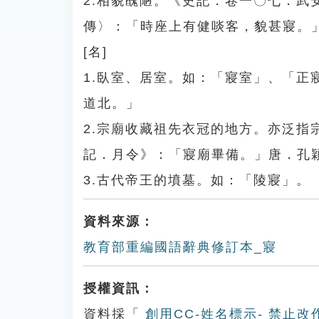
2.相貌醜陋。《史記．卷一〇七．
傳〉：「時座上有健啖客，貌甚寢。
[名]
1.臥室、居室。如：「寢室」、「
道北。」
2.宗廟收藏祖先衣冠的地方。亦泛
記．月令》：「寢廟畢備。」唐．孔
3.古代帝王的墳墓。如：「陵寢」。
資料來源：
教育部重編國語辭典修訂本_寢
授權資訊：
資料採「
創用CC-姓名標示- 禁止改