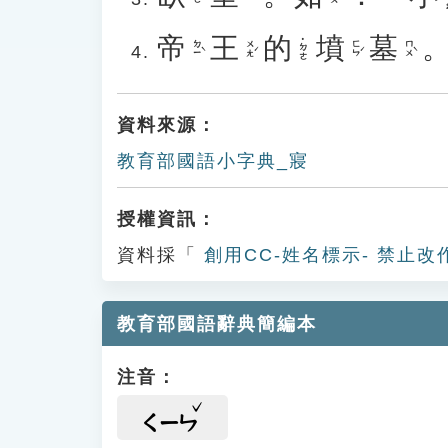
帝
王
的
墳
墓
˙ㄉㄜ
ㄉㄧˋ
ㄨㄤˊ
ㄈㄣˊ
ㄇㄨˋ
資料來源：
教育部國語小字典_寢
授權資訊：
資料採「
創用CC-姓名標示- 禁止改
教育部國語辭典簡編本
注音：
ㄑㄧㄣ