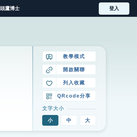
頭鷹博士
登入
教學模式
開啟關聯
列入收藏
QRcode分享
文字大小
小
中
大