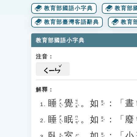
教育部國語小字典
教育部
教育部臺灣客語辭典
教育
教育部國語小字典
注音：
ㄑㄧㄣ
解釋：
睡
覺
。
如
：「
晝
ㄕㄨㄟˋ
ㄐㄧㄠˋ
ㄖㄨˊ
ㄓ
睡
眠
。
如
：「
廢
ㄕㄨㄟˋ
ㄇㄧㄢˊ
ㄖㄨˊ
ㄈ
臥
室
。
如
：「
小
ㄒ
ㄨㄛˋ
ㄖㄨˊ
ㄕˋ