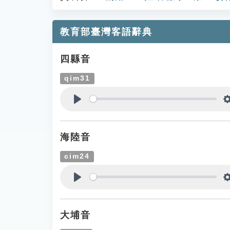
教育部臺灣客語辭典
四縣音
qim31
Play
海陸音
cim24
Play
大埔音