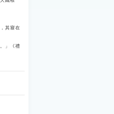
〈大鐵椎
南，其寢在
寢。」《禮