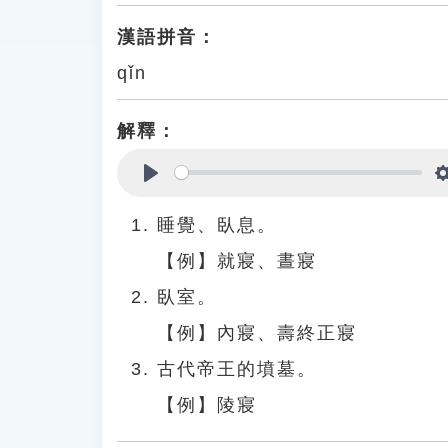
漢語拼音：
qǐn
解釋：
Play
睡覺、臥息。
【例】就寢、晝寢
臥室。
【例】內寢、壽終正寢
古代帝王的墳墓。
【例】陵寢