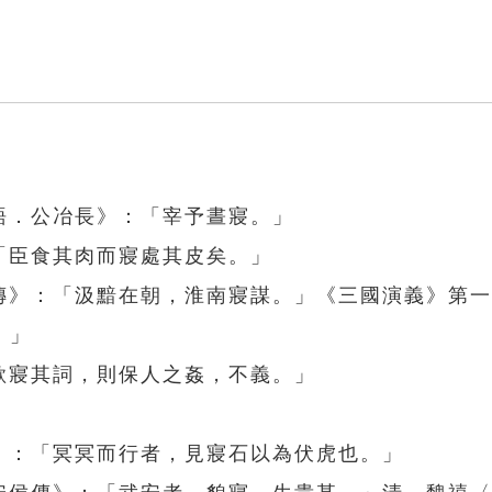
語．公冶長》：「宰予晝寢。」
「臣食其肉而寢處其皮矣。」
度傳》：「汲黯在朝，淮南寢謀。」《三國演義》第
。」
欲寢其詞，則保人之姦，不義。」
》：「冥冥而行者，見寢石以為伏虎也。」