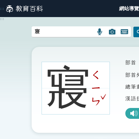
跳
網站導覽
:::
到
主
:::
要
內
語
圖
開
容
言
片
啟
搜
搜
鍵
尋
尋
盤
圖
圖
圖
部首
寢
示
示
示
ㄑ
部首
ㄧ
總筆
ˇ
漢語
ㄣ