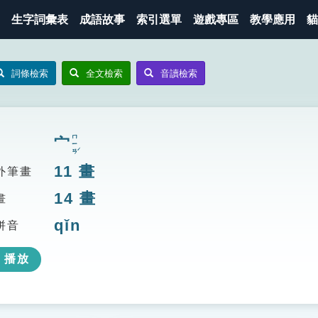
生字詞彙表
成語故事
索引選單
遊戲專區
教學應用
貓
詞條檢索
全文檢索
音讀檢索
ㄇㄧㄢˊ
宀
11
畫
外筆畫
14
畫
畫
qǐn
拼音
播放