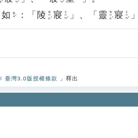
。
如
：「
陵
寢
」、「
靈
寢
ㄌㄧㄥˊ
ㄑㄧㄣˇ
ㄌㄧㄥˊ
ㄑㄧㄣˇ
ㄖㄨˊ
作 臺灣3.0版授權條款
」釋出