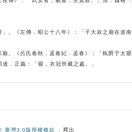
武安侯傳》：「武安者，貌寢，生貴甚。」清．魏禧
」
正寢」。《左傳．昭公十八年》：「子大叔之廟在道
指宗廟。《呂氏春秋．孟春紀．孟春》：「執爵于太
穎達．正義：「寢，衣冠所藏之處。」
作 臺灣3.0版授權條款
」釋出