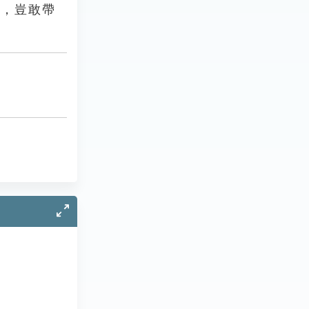
是，豈敢帶