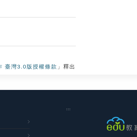
作 臺灣3.0版授權條款
」釋出
:::