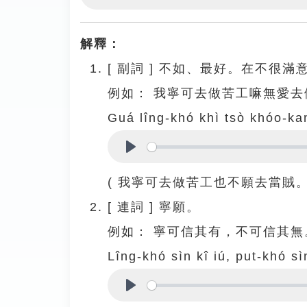
Play
解釋：
[
副詞
]
不如、最好。在不很滿
例如：
我寧可去做苦工嘛無愛去
Guá lîng-khó khì tsò khóo-kan
Play
( 我寧可去做苦工也不願去當賊。
[
連詞
]
寧願。
例如：
寧可信其有，不可信其無
Lîng-khó sìn kî iú, put-khó sì
Play