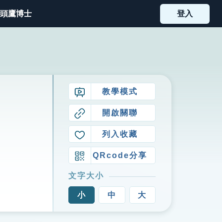
頭鷹博士
登入
教學模式
開啟關聯
列入收藏
QRcode分享
文字大小
小
中
大