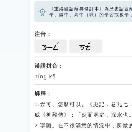
《重編國語辭典修訂本》為歷史語言
學、國中、高中（職）的學習或教學
注音：
ㄋㄧㄥ
ㄎㄜ
漢語拼音：
níng kě
解釋：
1.豈可、怎麼可以。《史記．卷九
威《柳毅傳》：「然而洞庭，深水也
2.寧願。在不很滿意的情況中，所