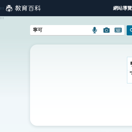
跳
網站導覽
:::
到
主
:::
要
內
語
圖
開
容
言
片
啟
搜
搜
鍵
尋
尋
盤
圖
圖
圖
示
示
示