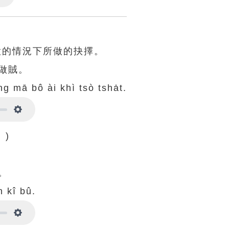
Settings
意的情況下所做的抉擇。
做賊。
g mā bô ài khì tsò tsha̍t.
Settings
 )
。
n kî bû.
Settings