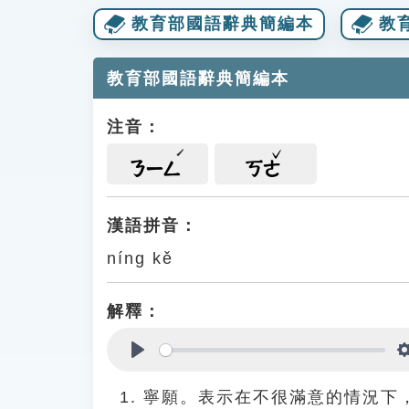
教育部國語辭典簡編本
教
教育部國語辭典簡編本
注音：
ㄋㄧㄥ
ㄎㄜ
漢語拼音：
níng kě
解釋：
Play
寧願。表示在不很滿意的情況下