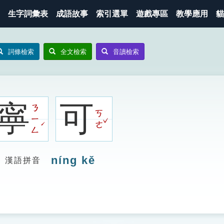
生字詞彙表
成語故事
索引選單
遊戲專區
教學應用
貓
詞條檢索
全文檢索
音讀檢索
寧
可
ㄋ
ㄎ
ㄧ
ˇ
ˊ
ㄜ
ㄥ
níng kě
漢語拼音