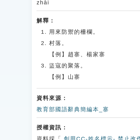
zhài
解釋：
用來防禦的柵欄。
村落。
【例】趙寨、楊家寨
盜寇的聚落。
【例】山寨
資料來源：
教育部國語辭典簡編本_寨
授權資訊：
資料採「
創用CC-姓名標示- 禁止改