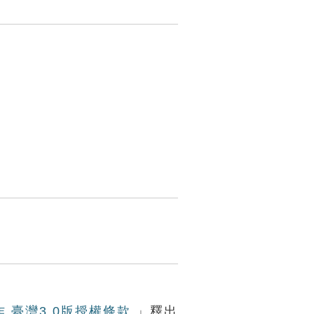
作 臺灣3.0版授權條款
」釋出