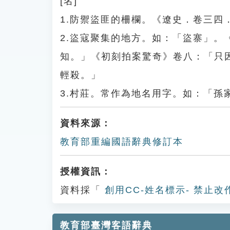
[名]
1.防禦盜匪的柵欄。《遼史．卷三
2.盜寇聚集的地方。如：「盜寨」
知。」《初刻拍案驚奇》卷八：「只
輕殺。」
3.村莊。常作為地名用字。如：「孫
資料來源：
教育部重編國語辭典修訂本
授權資訊：
資料採「
創用CC-姓名標示- 禁止改
教育部臺灣客語辭典