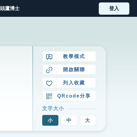
頭鷹博士
登入
教學模式
開啟關聯
列入收藏
QRcode分享
文字大小
小
中
大