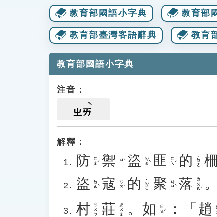
教育部國語小字典
教育部
教育部臺灣客語辭典
教育
教育部國語小字典
注音：
ㄓㄞ
解釋：
防
禦
盜
匪
的
˙ㄉㄜ
ㄈㄤˊ
ㄉㄠˋ
ㄈㄟˇ
ㄩˋ
盜
寇
的
聚
落
ㄌㄨㄛˋ
˙ㄉㄜ
ㄉㄠˋ
ㄎㄡˋ
ㄐㄩˋ
村
莊
。
如
：「
趙
ㄘㄨㄣ
ㄓㄨㄤ
ㄖㄨˊ
ㄓ