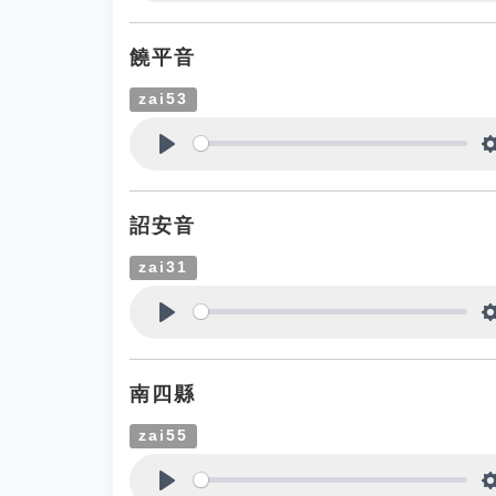
Play
饒平音
zai53
Play
詔安音
zai31
Play
南四縣
zai55