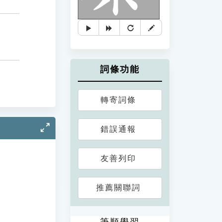
詞條功能
轉寄詞條
錯誤通報
友善列印
推薦關聯詞
筆順學習