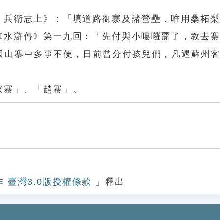
四．兵衛志上》：「填道路御寨及諸營壘，唯用桑柘
。《水滸傳》第一九回：「先付與小嘍囉齎了，教去
因山寨中多事不便，日前曾分付孩兒們，凡遇蘇州
家寨」、「趙寨」。
作 臺灣3.0版授權條款
」釋出