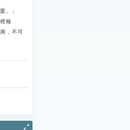
梨栗。」
寨裡報
客商，不可