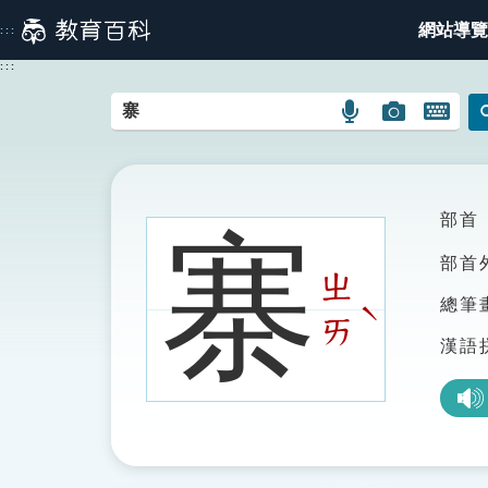
跳
網站導覽
:::
到
主
:::
要
內
語
圖
開
容
言
片
啟
搜
搜
鍵
尋
尋
盤
圖
圖
圖
部首
寨
示
示
示
部首
ㄓ
總筆
ˋ
ㄞ
漢語