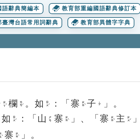
國語辭典簡編本
教育部重編國語辭典修訂本
部臺灣台語常用詞辭典
教育部異體字字典
柵
欄
。
如
：「
寨
子
」。
ㄓㄚˋ
ㄌㄢˊ
ㄖㄨˊ
ㄓㄞˋ
˙ㄗ
。
如
：「
山
寨
」、「
寨
主
ㄖㄨˊ
ㄓㄞˋ
ㄓㄞˋ
ㄓㄨˇ
ㄕㄢ
寨
」。
ㄠˋ
ㄓㄞˋ