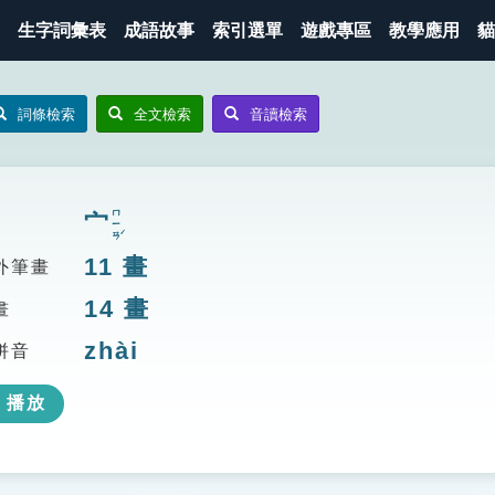
生字詞彙表
成語故事
索引選單
遊戲專區
教學應用
貓
詞條檢索
全文檢索
音讀檢索
ㄇㄧㄢˊ
宀
11
畫
外筆畫
14
畫
畫
zhài
拼音
播放