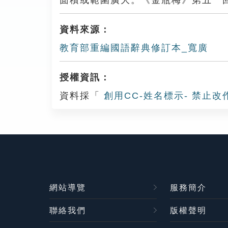
面積或範圍廣大。《金瓶梅》第五一
資料來源：
教育部重編國語辭典修訂本_寬廣
授權資訊：
資料採「
創用CC-姓名標示- 禁止改
網站導覽
服務簡介
聯絡我們
版權聲明