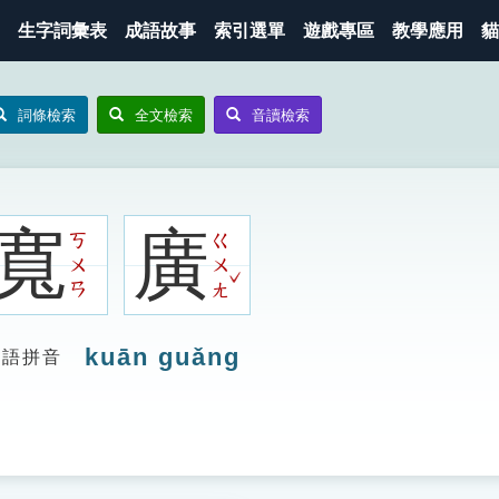
生字詞彙表
成語故事
索引選單
遊戲專區
教學應用
貓
詞條檢索
全文檢索
音讀檢索
寬
廣
ㄎ
ㄍ
ㄨ
ㄨ
ˇ
ㄢ
ㄤ
kuān guǎng
漢語拼音