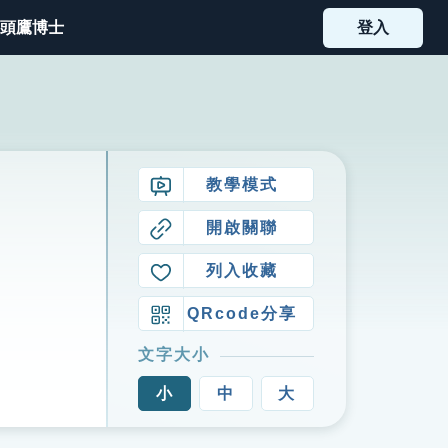
頭鷹博士
登入
教學模式
開啟關聯
列入收藏
QRcode分享
文字大小
小
中
大