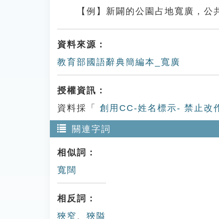
【例】新闢的公園占地寬廣，公
資料來源：
教育部國語辭典簡編本_寬廣
授權資訊：
資料採「
創用CC-姓名標示- 禁止改
關連字詞
相似詞：
寬闊
相反詞：
狹窄
、
狹隘