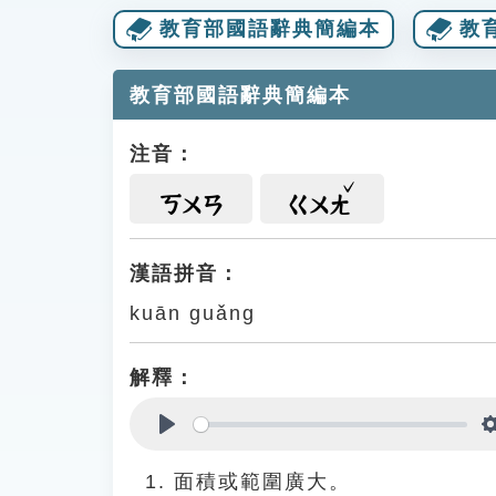
教育部國語辭典簡編本
教
教育部國語辭典簡編本
注音：
ㄎㄨㄢ
ㄍㄨㄤ
漢語拼音：
kuān guǎng
解釋：
Play
面積或範圍廣大。