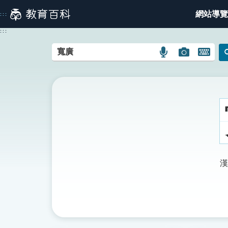
跳
網站導覽
:::
到
主
:::
要
內
語
圖
開
容
言
片
啟
搜
搜
鍵
尋
尋
盤
圖
圖
圖
示
示
示