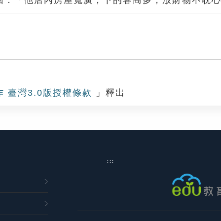
回：「他店內房屋寬廣，下的客商多，放財物不耽
作 臺灣3.0版授權條款
」釋出
:::