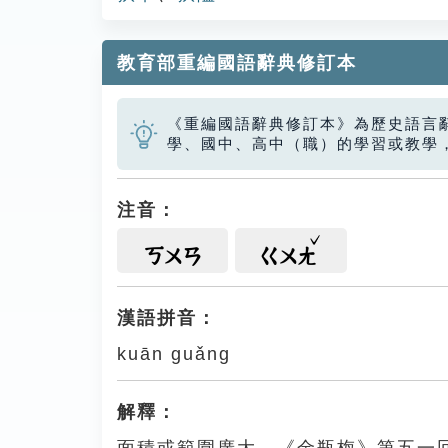
教育部重編國語辭典修訂本
《重編國語辭典修訂本》為歷史語言
學、國中、高中（職）的學習或教學
注音：
ㄎㄨㄢ
ㄍㄨㄤ
漢語拼音：
kuān guǎng
解釋：