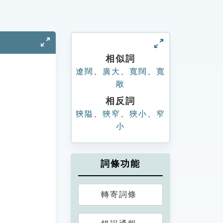
相似詞
遼闊
、
廣大
、
寬闊
、
寬
敞
相反詞
狹隘
、
狹窄
、
狹小
、
窄
小
詞條功能
轉寄詞條