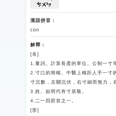
ㄘㄨㄣ
漢語拼音：
cùn
解釋：
[名]
1.量詞。計算長度的單位。公制一寸
2.寸口的簡稱。中醫上稱距人手一
寸沉數，左關沉伏，右寸細而無力，
3.姓。如明代有寸居敬。
4.二一四部首之一。
[形]