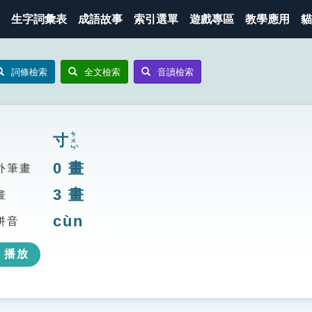
生字詞彙表
成語故事
索引選單
遊戲專區
教學應用
貓
詞條檢索
全文檢索
音讀檢索
ㄘㄨㄣˋ
寸
0
畫
外筆畫
3
畫
畫
cùn
拼音
播放