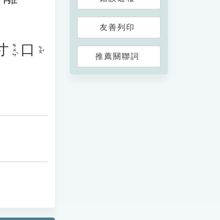
友善列印
寸
口
ㄘㄨㄣˋ
ㄎㄡˇ
推薦關聯詞