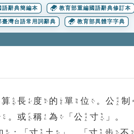
國語辭典簡編本
教育部重編國語辭典修訂本
部臺灣台語常用詞辭典
教育部異體字字典
算
長
度
的
單
位
。
公
制
ㄙㄨㄢˋ
ㄍㄨㄥ
˙ㄉㄜ
ㄔㄤˊ
ㄉㄨˋ
ㄨㄟˋ
ㄉㄢ
ㄓ
分
。
或
稱
為
「
公
寸
」。
ㄏㄨㄛˋ
ㄘㄨㄣˋ
ㄍㄨㄥ
ㄨㄟˊ
ㄈㄣ
ㄔㄥ
如
：「
寸
土
」、「
寸
步
不
ㄘㄨㄣˋ
ㄘㄨㄣˋ
ㄖㄨˊ
ㄊㄨˇ
ㄅㄨˋ
ㄅㄨˋ