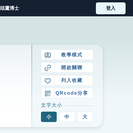
頭鷹博士
登入
教學模式
開啟關聯
列入收藏
QRcode分享
文字大小
小
中
大