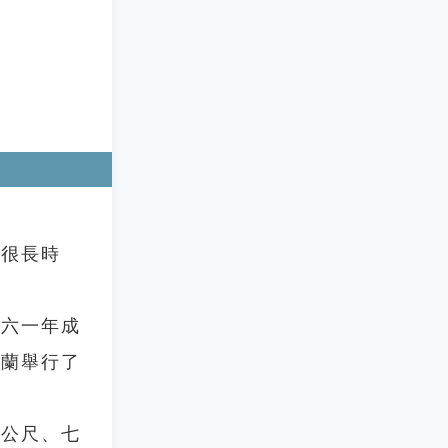
很長時
六一年成
波蘭舉行了
公尺、七