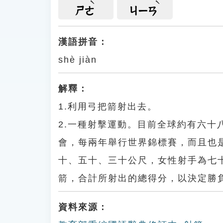
ㄕㄜ
ㄐㄧㄢ
漢語拼音：
shè jiàn
解釋：
1.利用弓把箭射出去。
2.一種射擊運動。目前全球約有六
會，每兩年舉行世界錦標賽，而且也
十、五十、三十公尺，女性射手為七
箭，合計所射出的總得分，以決定勝
資料來源：