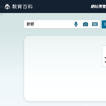
跳
網站導覽
:::
到
主
:::
要
內
語
圖
開
容
言
片
啟
搜
搜
鍵
尋
尋
盤
圖
圖
圖
示
示
示