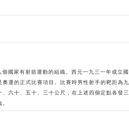
十八個國家有射箭運動的組織。西元一九三一年成立
是奧運的正式比賽項目。比賽時男性射手的靶距為
十、六十、五十、三十公尺，在上述四個定點各發
負。