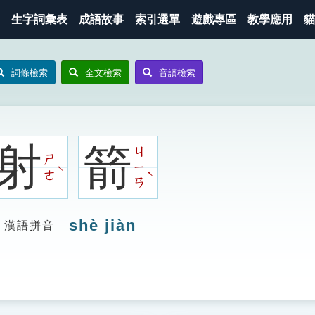
生字詞彙表
成語故事
索引選單
遊戲專區
教學應用
貓
詞條檢索
全文檢索
音讀檢索
射
箭
ㄐ
ㄕ
ㄧ
ˋ
ˋ
ㄜ
ㄢ
shè jiàn
漢語拼音