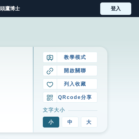
頭鷹博士
登入
教學模式
開啟關聯
列入收藏
QRcode分享
文字大小
小
中
大