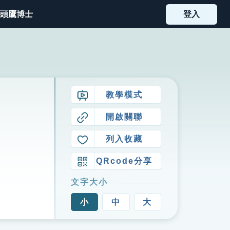
頭鷹博士
登入
教學模式
開啟關聯
列入收藏
QRcode分享
文字大小
小
中
大