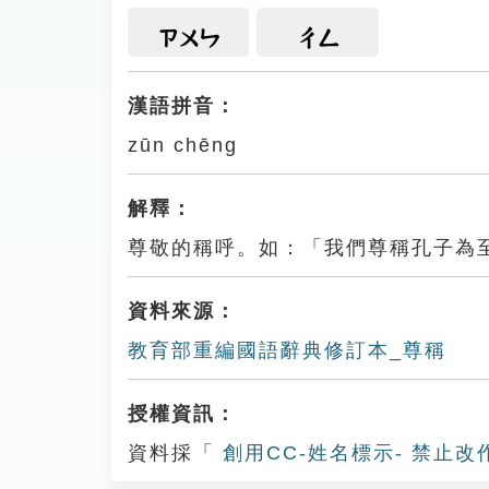
ㄗㄨㄣ
ㄔㄥ
漢語拼音：
zūn chēng
解釋：
尊敬的稱呼。如：「我們尊稱孔子為
資料來源：
教育部重編國語辭典修訂本_尊稱
授權資訊：
資料採「
創用CC-姓名標示- 禁止改