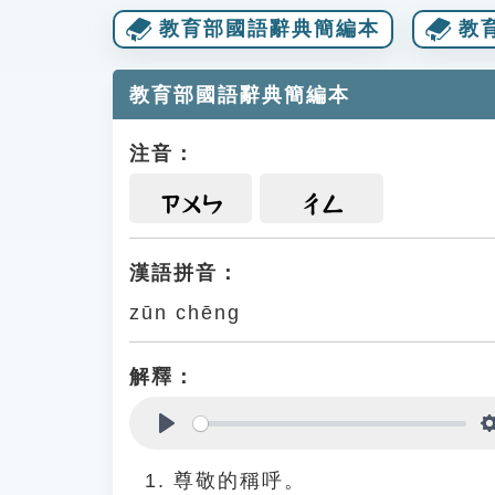
教育部國語辭典簡編本
教
教育部國語辭典簡編本
注音：
ㄗㄨㄣ
ㄔㄥ
漢語拼音：
zūn chēng
解釋：
Play
尊敬的稱呼。