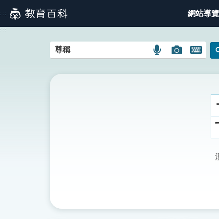
跳
網站導覽
:::
到
主
:::
要
內
語
圖
開
容
言
片
啟
搜
搜
鍵
尋
尋
盤
圖
圖
圖
示
示
示