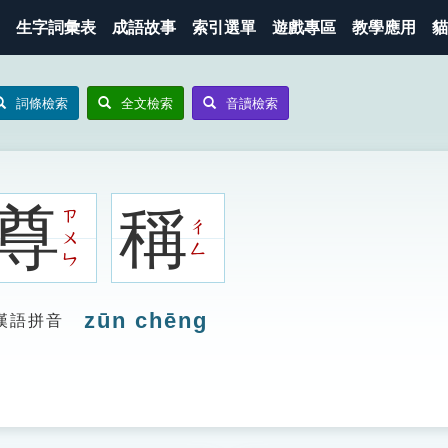
生字詞彙表
成語故事
索引選單
遊戲專區
教學應用
貓
詞條檢索
全文檢索
音讀檢索
尊
稱
ㄗ
ㄔ
ㄨ
ㄥ
ㄣ
zūn chēng
漢語拼音