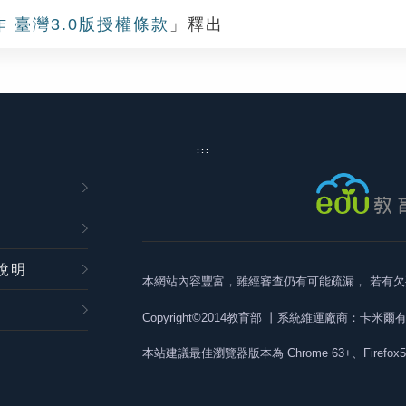
作 臺灣3.0版授權條款
」釋出
:::
說明
本網站內容豐富，雖經審查仍有可能疏漏，
若有欠
Copyright©2014教育部
丨系統維運廠商：卡米爾
本站建議最佳瀏覽器版本為
Chrome 63+、Firefox