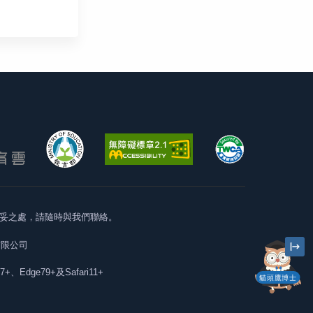
妥之處，請隨時與我們聯絡。
有限公司
57+、Edge79+及Safari11+
貓頭鷹博士