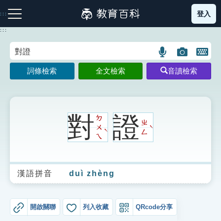
跳
登入
:::
到
主
:::
要
內
語
圖
開
容
注音索引圖示
筆畫索引圖示
部首索引表圖示
言
片
啟
詞條檢索
全文檢索
音讀檢索
搜
搜
鍵
尋
尋
盤
圖
圖
圖
示
示
示
對
證
ㄉ
ㄓ
ㄨ
ˋ
ˋ
ㄥ
ㄟ
網站導覽
漢語拼音
duì zhèng
生字詞彙表
成語故事
開啟關聯
列入收藏
QRcode分享