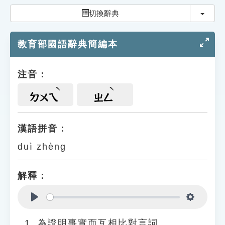
索引選單
切換
切換辭典
知識索引
教育部國語辭典簡編本
單字索引
生命大百科索引
注音：
遊戲專區
ㄉㄨㄟ
ㄓㄥ
教學應用
漢語拼音：
duì zhèng
貓頭鷹博士
解釋：
Play
Settings
為證明事實而互相比對言詞。