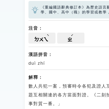
《重編國語辭典修訂本》為歷史語言
學、國中、高中（職）的學習或教學
注音：
ㄉㄨㄟ
ㄓ
漢語拼音：
duì zhí
解釋：
數人共犯一案，預審時令各犯及證人
題互相關連的各方當面對證。《二刻
事對質一番。」