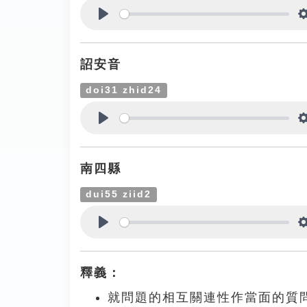
Play
詔安音
doi31 zhid24
Play
南四縣
dui55 ziid2
Play
釋義：
就問題的相互關連性作當面的質