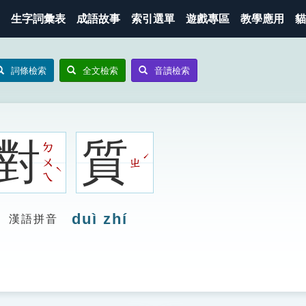
生字詞彙表
成語故事
索引選單
遊戲專區
教學應用
貓
詞條檢索
全文檢索
音讀檢索
對
質
ㄉ
ˊ
ㄨ
ㄓ
ˋ
ㄟ
duì zhí
漢語拼音