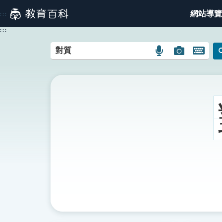
跳
網站導覽
:::
到
主
:::
要
內
語
圖
開
容
言
片
啟
搜
搜
鍵
尋
尋
盤
圖
圖
圖
示
示
示