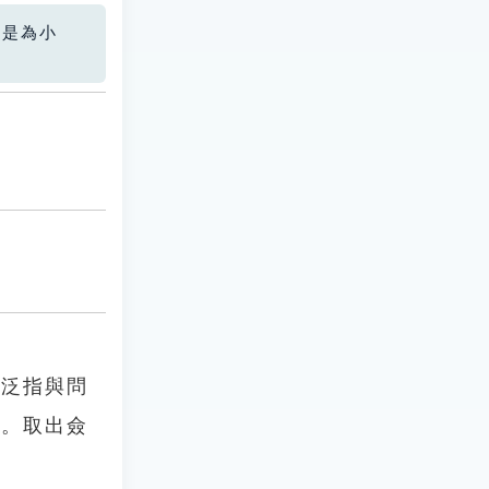
您是為小
亦泛指與問
首。取出僉