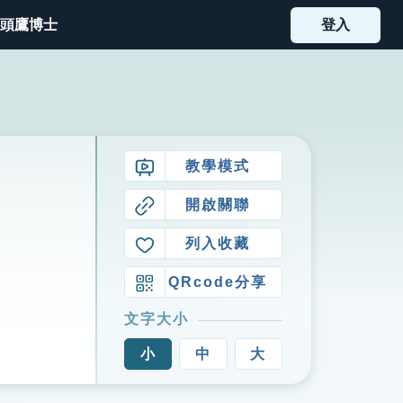
頭鷹博士
登入
教學模式
開啟關聯
列入收藏
QRcode分享
文字大小
小
中
大