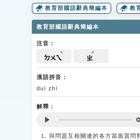
教育部國語辭典簡編本
教
教育部國語辭典簡編本
注音：
ㄉㄨㄟ
ㄓ
漢語拼音：
duì zhí
解釋：
Play
與問題互相關連的各方當面質問