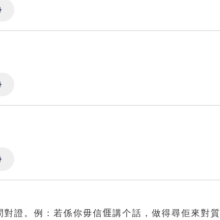
Settings
Settings
Settings
問對證。例：若係你毋信𠊎講个話，做得尋佢來對