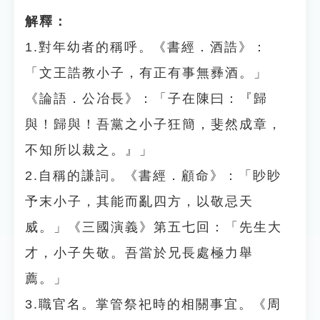
解釋：
1.對年幼者的稱呼。《書經．酒誥》：
「文王誥教小子，有正有事無彞酒。」
《論語．公冶長》：「子在陳曰：『歸
與！歸與！吾黨之小子狂簡，斐然成章，
不知所以裁之。』」
2.自稱的謙詞。《書經．顧命》：「眇眇
予末小子，其能而亂四方，以敬忌天
威。」《三國演義》第五七回：「先生大
才，小子失敬。吾當於兄長處極力舉
薦。」
3.職官名。掌管祭祀時的相關事宜。《周