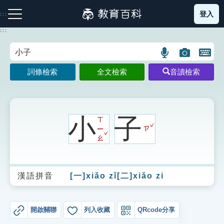
跳
登入
:::
到
主
:::
要
內
語
圖
開
容
注音索引圖示
筆畫索引圖示
部首索引表圖示
言
片
啟
詞條檢索
全文檢索
音讀檢索
搜
搜
鍵
尋
尋
盤
圖
圖
圖
示
示
示
小
子
ㄒ
ˇ
ㄧ
ㄗ
ˇ
ㄠ
網站導覽
漢語拼音
[一]xiǎo zǐ[二]xiǎo zi
生字詞彙表
成語故事
開啟關聯
列入收藏
QRcode分享