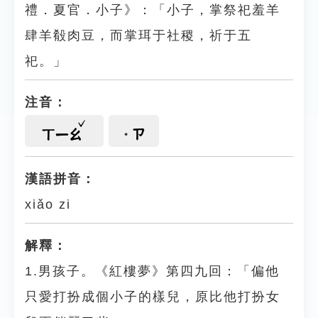
禮．夏官．小子》：「小子，掌祭祀羞羊
肆羊殽肉豆，而掌珥于社稷，祈于五
祀。」
注音：
ㄗ
ㄒㄧㄠ
漢語拼音：
xiǎo zi
解釋：
1.男孩子。《紅樓夢》第四九回：「偏他
只愛打扮成個小子的樣兒，原比他打扮女