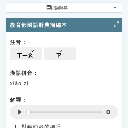
索引選單
切換
切換辭典
知識索引
教育部國語辭典簡編本
單字索引
生命大百科索引
注音：
遊戲專區
ㄒㄧㄠ
ㄗ
教學應用
漢語拼音：
xiǎo zǐ
貓頭鷹博士
解釋：
Play
Settings
對年幼者的稱呼。