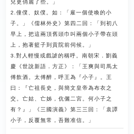
兒更俏麗了些。」
2.僮僕、奴僕。如：「雇一個使喚的小
子。」《儒林外史》第四二回：「到初八
早上，把這兩頂舊頭巾叫兩個小子帶在頭
上，抱著籃子到貢院前伺候。」
3.對人輕慢或戲謔的稱呼。南朝宋．劉義
慶《世說新語．方正》：「王爽與司馬太
傅飲酒。太傅醉，呼王為『小子』。王
曰：『亡祖長史，與簡文皇帝為布衣之
交。亡姑、亡姊，伉儷二宮。何小子之
有？』」《三國演義》第三三回：「袁譚
小子，反覆無常，吾難准信。」