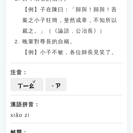
【例】子在陳曰：「歸與！歸與！吾
黨之小子狂簡，斐然成章，不知所以
裁之。」（《論語．公冶長》）
晚輩對尊長的自稱。
【例】小子不敏，各位師長見笑了。
注音：
ㄗ
ㄒㄧㄠ
漢語拼音：
xiǎo zi
解釋：