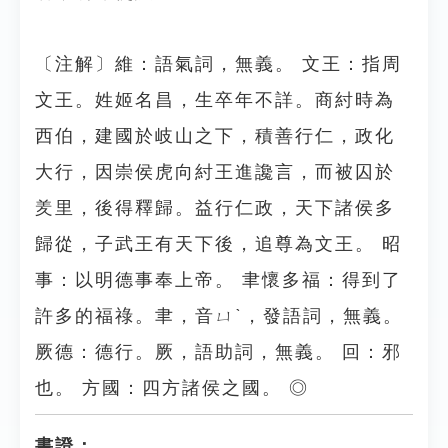
〔注解〕維：語氣詞，無義。 文王：指周
文王。姓姬名昌，生卒年不詳。商紂時為
西伯，建國於岐山之下，積善行仁，政化
大行，因崇侯虎向紂王進讒言，而被囚於
羑里，後得釋歸。益行仁政，天下諸侯多
歸從，子武王有天下後，追尊為文王。 昭
事：以明德事奉上帝。 聿懷多福：得到了
許多的福祿。聿，音ㄩˋ，發語詞，無義。
厥德：德行。厥，語助詞，無義。 回：邪
也。 方國：四方諸侯之國。 ◎
書證：