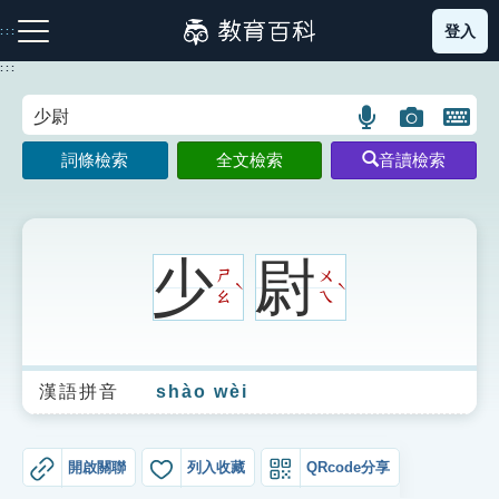
跳
登入
:::
到
主
:::
要
內
語
圖
開
容
注音索引圖示
筆畫索引圖示
部首索引表圖示
言
片
啟
詞條檢索
全文檢索
音讀檢索
搜
搜
鍵
尋
尋
盤
圖
圖
圖
示
示
示
少
尉
ㄕ
ㄨ
ˋ
ˋ
ㄠ
ㄟ
網站導覽
漢語拼音
shào wèi
生字詞彙表
成語故事
開啟關聯
列入收藏
QRcode分享