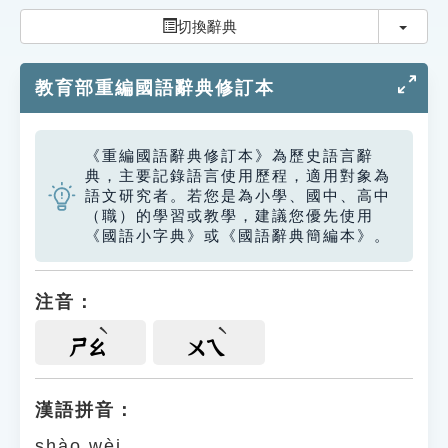
索引選單
切換
切換辭典
知識索引
教育部重編國語辭典修訂本
單字索引
生命大百科索引
《重編國語辭典修訂本》為歷史語言辭
典，主要記錄語言使用歷程，適用對象為
遊戲專區
語文研究者。若您是為小學、國中、高中
（職）的學習或教學，建議您優先使用
《國語小字典》或《國語辭典簡編本》。
教學應用
貓頭鷹博士
注音：
ㄕㄠ
ㄨㄟ
漢語拼音：
shào wèi