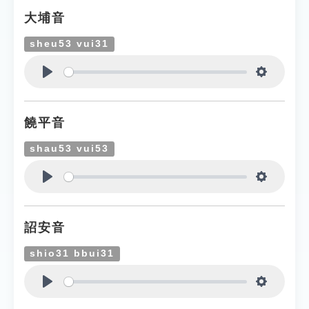
大埔音
sheu53 vui31
Play
Settings
饒平音
shau53 vui53
Play
Settings
詔安音
shio31 bbui31
Play
Settings