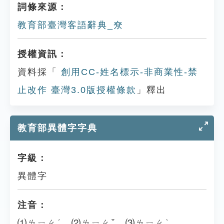
詞條來源：
教育部臺灣客語辭典_尞
授權資訊：
資料採「
創用CC-姓名標示-非商業性-禁
止改作 臺灣3.0版授權條款
」釋出
教育部異體字字典
字級：
異體字
注音：
⑴ㄌㄧㄠˊ ⑵ㄌㄧㄠˇ ⑶ㄌㄧㄠˋ