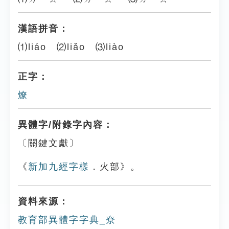
漢語拼音：
⑴liáo ⑵liǎo ⑶liào
正字：
燎
異體字/附錄字內容：
〔關鍵文獻〕
《
新加九經字樣
．火部》。
資料來源：
教育部異體字字典_尞