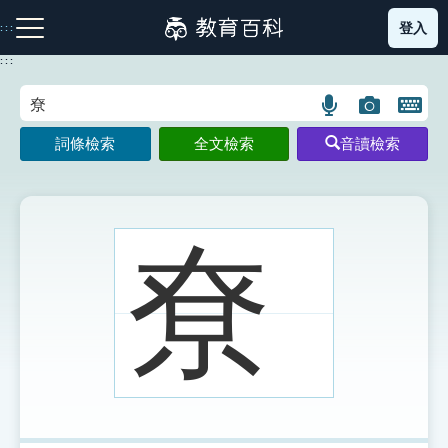
跳
登入
:::
到
主
:::
要
內
語
圖
開
容
注音索引圖示
筆畫索引圖示
部首索引表圖示
言
片
啟
詞條檢索
全文檢索
音讀檢索
搜
搜
鍵
尋
尋
盤
圖
圖
圖
示
示
示
尞
網站導覽
生字詞彙表
成語故事