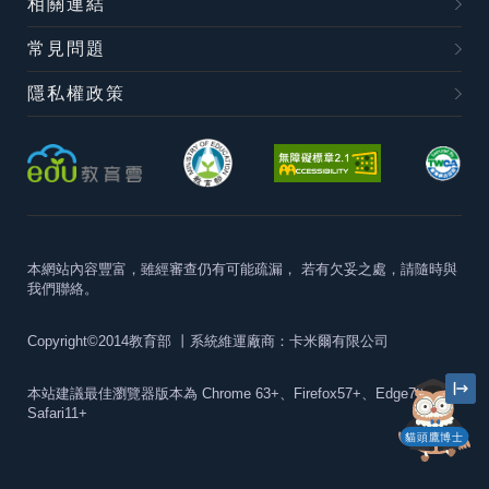
相關連結
常見問題
隱私權政策
本網站內容豐富，雖經審查仍有可能疏漏，
若有欠妥之處，請隨時與
我們聯絡。
Copyright©2014教育部
丨系統維運廠商：卡米爾有限公司
本站建議最佳瀏覽器版本為
Chrome 63+、Firefox57+、Edge79+及
Safari11+
貓頭鷹博士