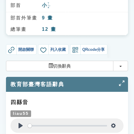
索引選單
ㄒㄧㄠˇ
部首
小
知識索引
部首外筆畫
9
畫
單字索引
總筆畫
12
畫
生命大百科索引
開啟關聯
列入收藏
QRcode分享
遊戲專區
切換
切換辭典
教學應用
教育部臺灣客語辭典
貓頭鷹博士
四縣音
liau55
Play
Settings