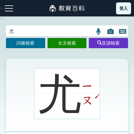
跳
登入
:::
到
主
:::
要
內
語
圖
開
容
注音索引圖示
筆畫索引圖示
部首索引表圖示
言
片
啟
詞條檢索
全文檢索
音讀檢索
搜
搜
鍵
尋
尋
盤
圖
圖
圖
示
示
示
尤
ㄧ
網站導覽
ˊ
ㄡ
生字詞彙表
成語故事