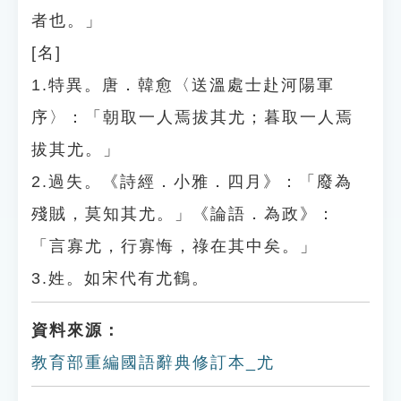
者也。」
[名]
1.特異。唐．韓愈〈送溫處士赴河陽軍
序〉：「朝取一人焉拔其尤；暮取一人焉
拔其尤。」
2.過失。《詩經．小雅．四月》：「廢為
殘賊，莫知其尤。」《論語．為政》：
「言寡尤，行寡悔，祿在其中矣。」
3.姓。如宋代有尤鶴。
資料來源：
教育部重編國語辭典修訂本_尤