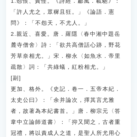
1.怨恨、責怪。《詩經．鄘風．載馳》：
「許人尤之，眾穉且狂。」《論語．憲
問》：「不怨天，不尤人。」
2.親近、喜愛。唐．羅隱〈春中湘中題岳
麓寺僧舍〉詩：「欲共高僧話心跡，野花
芳草奈相尤。」宋．柳永〈如魚水．帝里
疏散〉詞：「共綠蟻，紅粉相尤。」
[副]
更加、格外。《史記．卷一．五帝本紀．
太史公曰》：「余并論次，擇其言尤雅
者，故著為本紀書首。」唐．柳宗元〈答
韋中立論師道書〉：「抑又聞之，古者重
冠禮，將以責成人之道，是聖人所尤用心