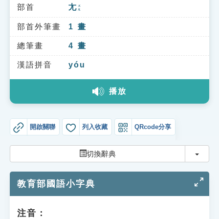
索引選單
部首
尢
ㄨㄤ
知識索引
部首外筆畫
1
畫
單字索引
總筆畫
4
畫
生命大百科索引
漢語拼音
yóu
播放
遊戲專區
教學應用
開啟關聯
列入收藏
QRcode分享
貓頭鷹博士
切換
切換辭典
教育部國語小字典
注音：