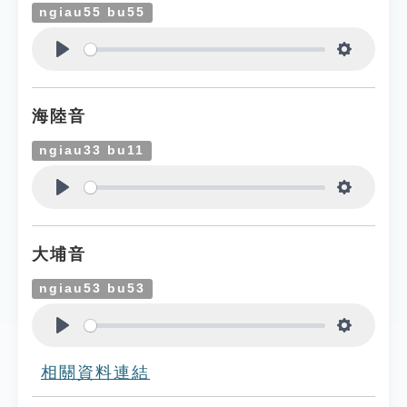
ngiau55 bu55
Play
Settings
海陸音
ngiau33 bu11
Play
Settings
大埔音
ngiau53 bu53
Play
Settings
相關資料連結