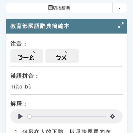
索引選單
切換
切換辭典
知識索引
教育部國語辭典簡編本
單字索引
生命大百科索引
注音：
遊戲專區
ㄋㄧㄠ
ㄅㄨ
教學應用
漢語拼音：
niào bù
貓頭鷹博士
解釋：
Play
Settings
包裹在人的下體，以承接屎尿的布。