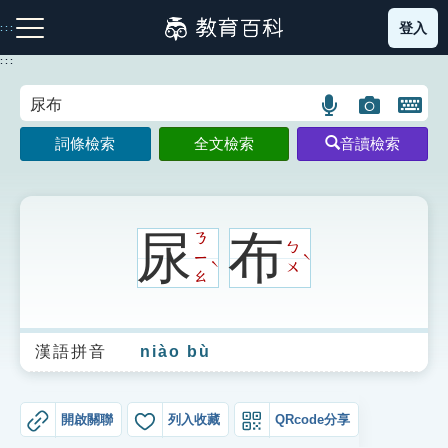
跳
登入
:::
到
主
:::
要
內
語
圖
開
容
注音索引圖示
筆畫索引圖示
部首索引表圖示
言
片
啟
詞條檢索
全文檢索
音讀檢索
搜
搜
鍵
尋
尋
盤
圖
圖
圖
示
示
示
尿
布
ㄋ
ㄅ
ㄧ
ˋ
ˋ
ㄨ
ㄠ
網站導覽
漢語拼音
niào bù
生字詞彙表
成語故事
開啟關聯
列入收藏
QRcode分享