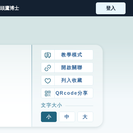
頭鷹博士
登入
教學模式
開啟關聯
列入收藏
QRcode分享
文字大小
小
中
大