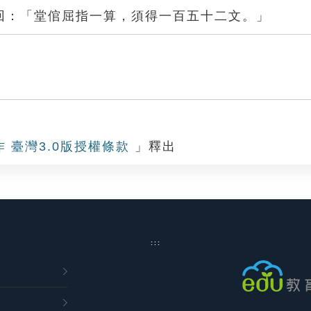
回：「堂倌屈指一算，須得一百五十二文。」
算
作 臺灣3.0版授權條款
」釋出
:::