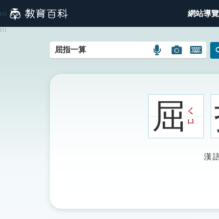
跳
網站導覽
:::
到
主
:::
要
內
語
圖
開
容
言
片
啟
搜
搜
鍵
尋
尋
盤
圖
圖
圖
屈
示
示
示
ㄑ
ㄩ
漢