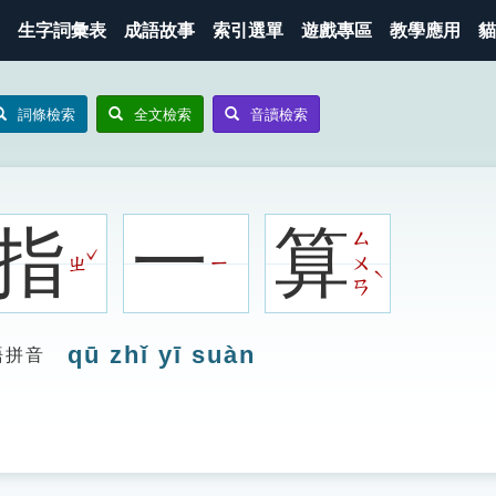
生字詞彙表
成語故事
索引選單
遊戲專區
教學應用
貓
詞條檢索
全文檢索
音讀檢索
指
一
算
ㄙ
ˇ
ㄓ
ㄧ
ㄨ
ˋ
ㄢ
qū zhǐ yī suàn
語拼音