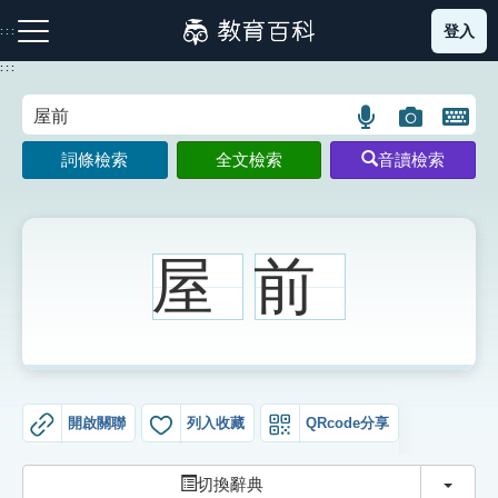
跳
登入
:::
到
主
:::
要
內
語
圖
開
容
注音索引圖示
筆畫索引圖示
部首索引表圖示
言
片
啟
詞條檢索
全文檢索
音讀檢索
搜
搜
鍵
尋
尋
盤
圖
圖
圖
示
示
示
屋
前
網站導覽
生字詞彙表
開啟關聯
列入收藏
QRcode分享
成語故事
切換
切換辭典