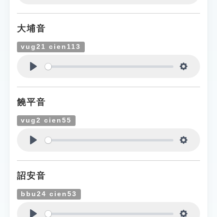
Play
Settings
大埔音
vug21 cien113
Play
Settings
饒平音
vug2 cien55
Play
Settings
詔安音
bbu24 cien53