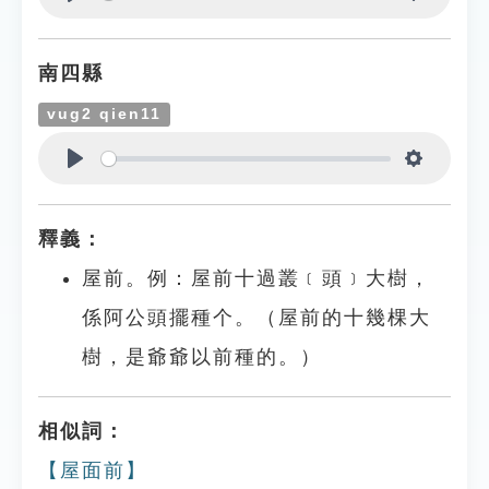
Play
Settings
南四縣
vug2 qien11
Play
Settings
釋義：
屋前。例：屋前十過叢﹝頭﹞大樹，
係阿公頭擺種个。（屋前的十幾棵大
樹，是爺爺以前種的。）
相似詞：
【屋面前】