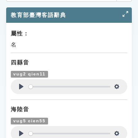
索引選單
教育部臺灣客語辭典
知識索引
單字索引
屬性：
生命大百科索引
名
遊戲專區
四縣音
教學應用
vug2 qien11
貓頭鷹博士
Play
Settings
海陸音
vug5 cien55