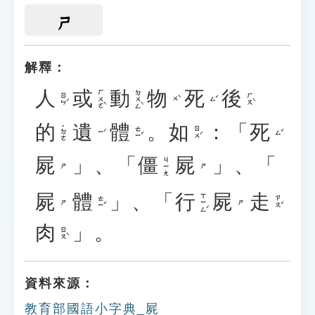
ㄕ
解釋：
人
或
動
物
死
後
ㄏㄨㄛˋ
ㄉㄨㄥˋ
ㄖㄣˊ
ㄏㄡˋ
ㄨˋ
ㄙˇ
的
遺
體
。
如
：「
死
˙ㄉㄜ
ㄊㄧˇ
ㄖㄨˊ
ㄧˊ
ㄙˇ
屍
」、「
僵
屍
」、「
ㄐㄧㄤ
ㄕ
ㄕ
屍
體
」、「
行
屍
走
ㄒㄧㄥˊ
ㄊㄧˇ
ㄗㄡˇ
ㄕ
ㄕ
肉
」。
ㄖㄡˋ
資料來源：
教育部國語小字典_屍