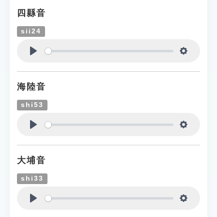
四縣音
sii24
Play
Settings
海陸音
shi53
Play
Settings
大埔音
shi33
Play
Settings