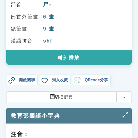
索引選單
部首
尸
ㄕ
知識索引
部首外筆畫
6
畫
單字索引
總筆畫
9
畫
生命大百科索引
漢語拼音
shī
播放
遊戲專區
教學應用
開啟關聯
列入收藏
QRcode分享
貓頭鷹博士
切換
切換辭典
教育部國語小字典
注音：