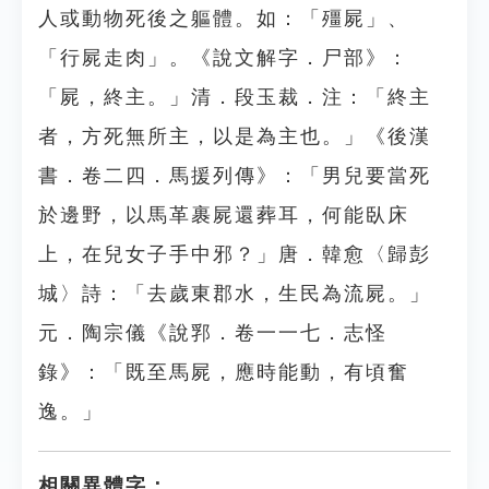
人或動物死後之軀體。如：「殭屍」、
「行屍走肉」。《說文解字．尸部》：
「屍，終主。」清．段玉裁．注：「終主
者，方死無所主，以是為主也。」《後漢
書．卷二四．馬援列傳》：「男兒要當死
於邊野，以馬革裹屍還葬耳，何能臥床
上，在兒女子手中邪？」唐．韓愈〈歸彭
城〉詩：「去歲東郡水，生民為流屍。」
元．陶宗儀《說郛．卷一一七．志怪
錄》：「既至馬屍，應時能動，有頃奮
逸。」
相關異體字：