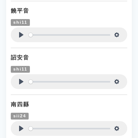
饒平音
shi11
Play
Settings
詔安音
shi11
Play
Settings
南四縣
sii24
Play
Settings