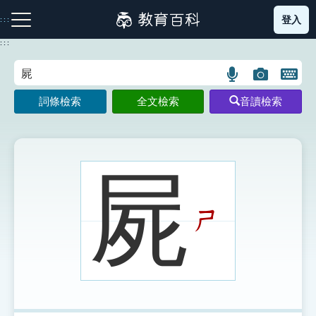
跳
登入
:::
到
主
:::
要
內
語
圖
開
容
注音索引圖示
筆畫索引圖示
部首索引表圖示
言
片
啟
詞條檢索
全文檢索
音讀檢索
搜
搜
鍵
尋
尋
盤
圖
圖
圖
示
示
示
屍
ㄕ
網站導覽
生字詞彙表
成語故事