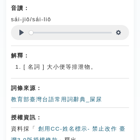
音讀：
sái-jiō/sái-liō
Play
Settings
解釋：
[
名詞
]
大小便等排泄物。
詞條來源：
教育部臺灣台語常用詞辭典_屎尿
授權資訊：
資料採「
創用CC-姓名標示- 禁止改作 臺