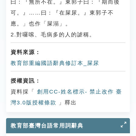
曰：『無所不在。』東郭子曰：『期而後
可。』……曰：『在屎尿。』東郭子不
應。」也作「屎溺」。
2.對囉嗦、毛病多的人的謔稱。
資料來源：
教育部重編國語辭典修訂本_屎尿
授權資訊：
資料採「
創用CC-姓名標示- 禁止改作 臺
灣3.0版授權條款
」釋出
教育部臺灣台語常用詞辭典