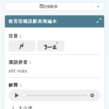
索引選單
切換
切換辭典
知識索引
教育部國語辭典簡編本
單字索引
生命大百科索引
注音：
遊戲專區
ㄕ
ㄋㄧㄠ
教學應用
漢語拼音：
shǐ niào
貓頭鷹博士
解釋：
Play
Settings
大小便。