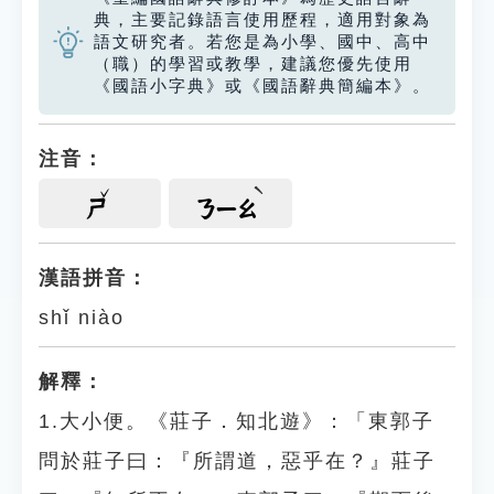
典，主要記錄語言使用歷程，適用對象為
語文研究者。若您是為小學、國中、高中
（職）的學習或教學，建議您優先使用
《國語小字典》或《國語辭典簡編本》。
注音：
ㄕ
ㄋㄧㄠ
漢語拼音：
shǐ niào
解釋：
1.大小便。《莊子．知北遊》：「東郭子
問於莊子曰：『所謂道，惡乎在？』莊子