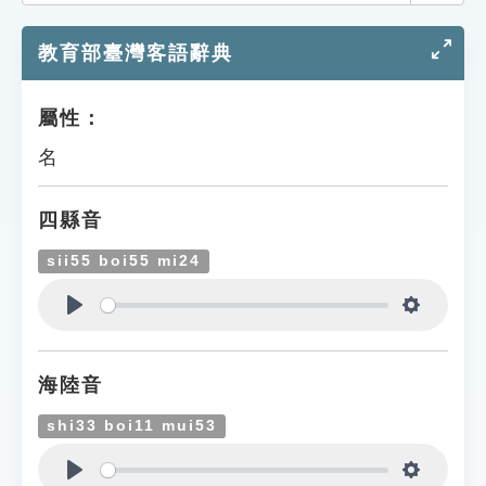
索引選單
教育部臺灣客語辭典
知識索引
單字索引
屬性：
生命大百科索引
名
遊戲專區
四縣音
教學應用
sii55 boi55 mi24
貓頭鷹博士
Play
Settings
海陸音
shi33 boi11 mui53