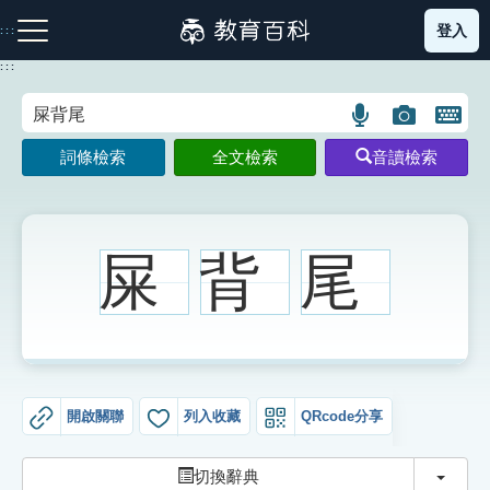
跳
登入
:::
到
主
:::
要
內
語
圖
開
容
注音索引圖示
筆畫索引圖示
部首索引表圖示
言
片
啟
詞條檢索
全文檢索
音讀檢索
搜
搜
鍵
尋
尋
盤
圖
圖
圖
示
示
示
屎
背
尾
網站導覽
生字詞彙表
開啟關聯
列入收藏
QRcode分享
成語故事
切換
切換辭典